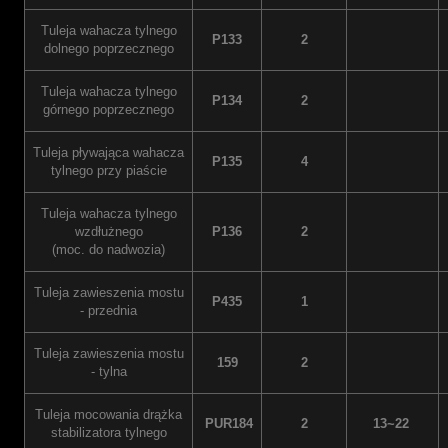
Tuleja wahacza tylnego
P133
2
dolnego poprzecznego
Tuleja wahacza tylnego
P134
2
górnego poprzecznego
Tuleja pływająca wahacza
P135
4
tylnego przy piaście
Tuleja wahacza tylnego
wzdłużnego
P136
2
(moc. do nadwozia)
Tuleja zawieszenia mostu
P435
1
- przednia
Tuleja zawieszenia mostu
159
2
- tylna
Tuleja mocowania drążka
PUR184
2
13~22
stabilizatora tylnego