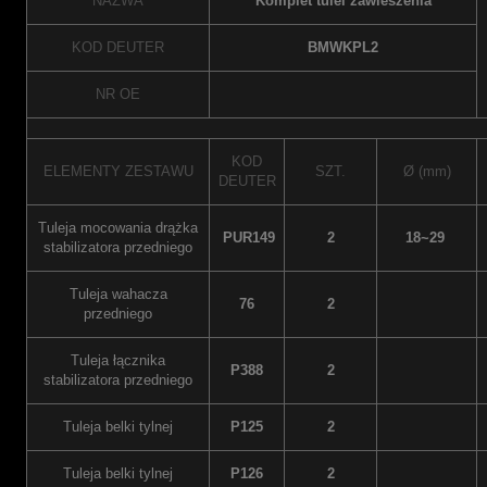
NAZWA
Komplet tulei zawieszenia
KOD DEUTER
BMWKPL2
NR OE
KOD
ELEMENTY ZESTAWU
SZT.
Ø (mm)
DEUTER
Tuleja mocowania drążka
PUR149
2
18~29
stabilizatora przedniego
Tuleja wahacza
76
2
przedniego
Tuleja łącznika
P388
2
stabilizatora przedniego
Tuleja belki tylnej
P125
2
Tuleja belki tylnej
P126
2