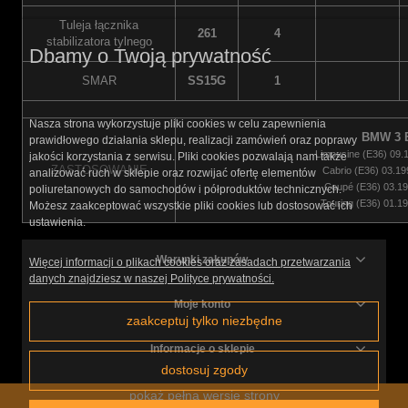
Tuleja łącznika
261
4
stabilizatora tylnego
Dbamy o Twoją prywatność
SMAR
SS15G
1
Nasza strona wykorzystuje pliki cookies w celu zapewnienia
BMW 3 
prawidłowego działania sklepu, realizacji zamówień oraz poprawy
Limousine (E36) 09.
jakości korzystania z serwisu. Pliki cookies pozwalają nam także
ZASTOSOWANIE
Cabrio (E36) 03.19
analizować ruch w sklepie oraz rozwijać ofertę elementów
Coupé (E36) 03.19
poliuretanowych do samochodów i półproduktów technicznych.
Touring (E36) 01.1
Możesz zaakceptować wszystkie pliki cookies lub dostosować ich
ustawienia.
Warunki zakupów
Więcej informacji o plikach cookies oraz zasadach przetwarzania
danych znajdziesz w naszej Polityce prywatności.
Moje konto
zaakceptuj tylko niezbędne
Informacje o sklepie
dostosuj zgody
pokaż pełną wersję strony