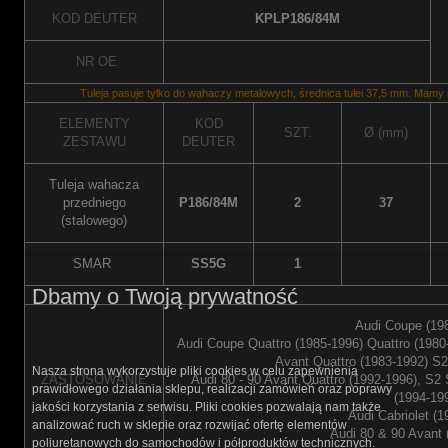
KOD DEUTER
KPLP186/84M
NR OE
Tuleja pasuje tylko do wahaczy metalowych, średnica tulei 37,5 mm. Mamy r
ELEMENTY
KOD
SZT.
Ø (mm)
ZESTAWU
DEUTER
Tuleja wahacza
przedniego
P186/84M
2
37
(stalowego)
SMAR
SS5G
1
Dbamy o Twoją prywatność
Audi Coupe (198
Audi Coupe Quattro (1985-1996) Quattro (1980-
Avant Quattro (1983-1992) S
Nasza strona wykorzystuje pliki cookies w celu zapewnienia
ZASTOSOWANIE
Audi 80 - 90 Avant Quattro (1992-1996), S
prawidłowego działania sklepu, realizacji zamówień oraz poprawy
(1994-19
jakości korzystania z serwisu. Pliki cookies pozwalają nam także
Audi Cabriolet (1
analizować ruch w sklepie oraz rozwijać ofertę elementów
Audi 80 & 90 Avant 
poliuretanowych do samochodów i półproduktów technicznych.