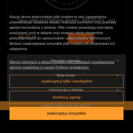
Nasza strona wykorzystuje pliki cookies w celu zapewnienia
Tuleja wahacza przedniego górnego - WARTBURG - 1szt.
prawidłowego działania sklepu, realizacji zamówień oraz poprawy
jakości korzystania z serwisu. Pliki cookies pozwalają nam także
analizować ruch w sklepie oraz rozwijać ofertę elementów
54,45 zł
do koszyka
poliuretanowych do samochodów i półproduktów technicznych.
Możesz zaakceptować wszystkie pliki cookies lub dostosować ich
ustawienia.
Warunki zakupów
Więcej informacji o plikach cookies oraz zasadach przetwarzania
danych znajdziesz w naszej Polityce prywatności.
Moje konto
zaakceptuj tylko niezbędne
Informacje o sklepie
dostosuj zgody
pokaż pełną wersję strony
zaakceptuj wszystkie
Sklep internetowy Shoper.pl