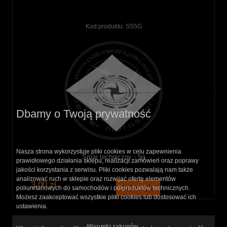
Kod produktu:
SS5G
Dbamy o Twoją prywatność
Nasza strona wykorzystuje pliki cookies w celu zapewnienia
Smar techniczny - 5g
prawidłowego działania sklepu, realizacji zamówień oraz poprawy
jakości korzystania z serwisu. Pliki cookies pozwalają nam także
analizować ruch w sklepie oraz rozwijać ofertę elementów
3,00 zł
do koszyka
poliuretanowych do samochodów i półproduktów technicznych.
Możesz zaakceptować wszystkie pliki cookies lub dostosować ich
ustawienia.
Warunki zakupów