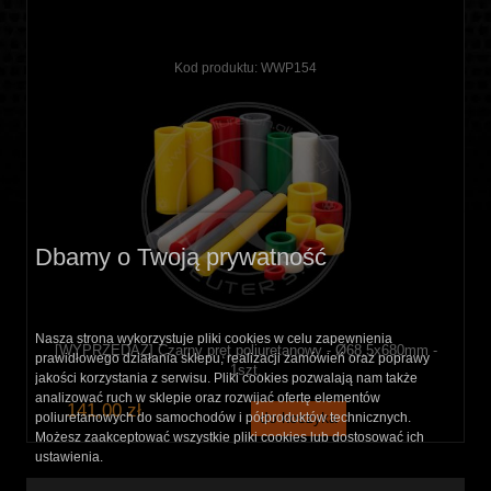
Kod produktu:
WWP154
Dbamy o Twoją prywatność
Nasza strona wykorzystuje pliki cookies w celu zapewnienia
[WYPRZEDAŻ] Czarny pręt poliuretanowy - Ø68,5x680mm -
prawidłowego działania sklepu, realizacji zamówień oraz poprawy
1szt.
jakości korzystania z serwisu. Pliki cookies pozwalają nam także
analizować ruch w sklepie oraz rozwijać ofertę elementów
141,00 zł
do koszyka
poliuretanowych do samochodów i półproduktów technicznych.
Możesz zaakceptować wszystkie pliki cookies lub dostosować ich
ustawienia.