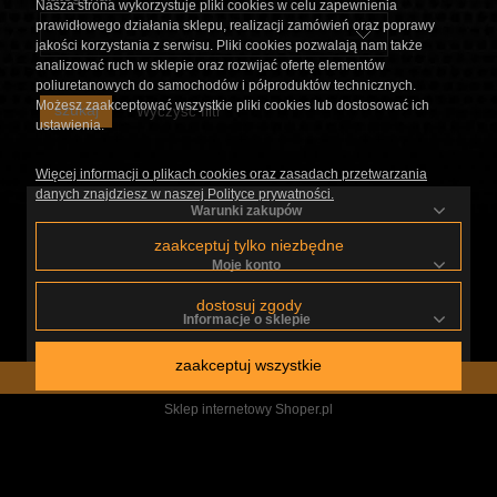
Nasza strona wykorzystuje pliki cookies w celu zapewnienia
prawidłowego działania sklepu, realizacji zamówień oraz poprawy
jakości korzystania z serwisu. Pliki cookies pozwalają nam także
analizować ruch w sklepie oraz rozwijać ofertę elementów
poliuretanowych do samochodów i półproduktów technicznych.
Możesz zaakceptować wszystkie pliki cookies lub dostosować ich
szukaj
Wyczyść filtr
ustawienia.
Więcej informacji o plikach cookies oraz zasadach przetwarzania
danych znajdziesz w naszej Polityce prywatności.
Warunki zakupów
zaakceptuj tylko niezbędne
Moje konto
dostosuj zgody
Informacje o sklepie
zaakceptuj wszystkie
pokaż pełną wersję strony
Sklep internetowy Shoper.pl