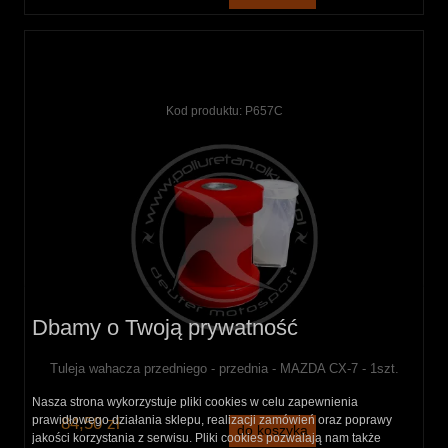
Kod produktu:
P657C
Dbamy o Twoją prywatność
Tuleja wahacza przedniego - przednia - MAZDA CX-7 - 1szt.
Nasza strona wykorzystuje pliki cookies w celu zapewnienia
prawidłowego działania sklepu, realizacji zamówień oraz poprawy
84,50 zł
do koszyka
jakości korzystania z serwisu. Pliki cookies pozwalają nam także