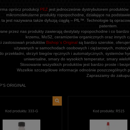
irma oprócz produkcji
PEZ
jest jednocześnie dystrybutorem produktów
mikromolekularne produkty ropopochodne, działające na podstawie 
ta jest nazywana także dyfuzją ciągłą – PfL™. Technologie tą opracow
patentem.
ane przez nas produkty zawierają destylaty ropopochodne i co bardzo 
krzemu, MoS2, ceramizerów organicznych oraz innych czą
ci zastosowań produktów
Bishop`s Original
są bardzo szerokie, oferujem
używanych w samochodach osobowych i ciężarowych, motocykla
do przekładni, skrzyń biegów ręcznych i automatycznych, systemów hyd
uniwersalne, smary do wysokich temperatur, smary wielofu
Stosowanie wszystkich produktów jest bardzo proste i bez
Wszelkie szczegółowe informacje odnośnie poszczególnych p
Zapraszamy do zakupu
P’S ORIGINAL
Kod produktu:
333-G
Kod produktu:
R515