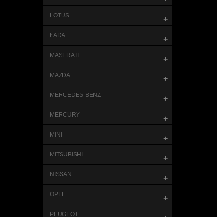
LOTUS
+
ŁADA
+
MASERATI
+
MAZDA
+
MERCEDES-BENZ
+
MERCURY
+
MINI
+
MITSUBISHI
+
NISSAN
+
OPEL
+
PEUGEOT