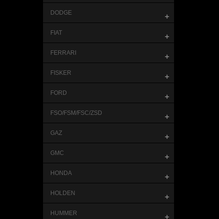
DODGE
+
FIAT
+
FERRARI
+
FISKER
+
FORD
+
FSO/FSM/FSC/ZSD
+
GAZ
+
GMC
+
HONDA
+
HOLDEN
+
HUMMER
+