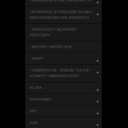
- REGENERACJE KÓŁ NAPĘDOWYCH
+
- REGENERACJE PODUSZEK SILNIKA /
+
SKRZYNI BIEGÓW / KÓŁ PASOWYCH
- SAMOCHODY CIĘŻAROWE /
PRZYCZEPY
- SKUTERY I MOTOCYKLE
- SMARY
+
- UNIWERSALNE - ODBOJE / TULEJE /
+
UCHWYTY / WIBROIZOLATORY
ACURA
+
ALFA ROMEO
+
ARO
+
AUDI
+