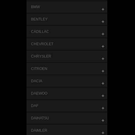
BMW
+
BENTLEY
+
CADILLAC
+
CHEVROLET
+
CHRYSLER
+
CITROEN
+
DACIA
+
DAEWOO
+
DAF
+
DAIHATSU
+
DAIMLER
+