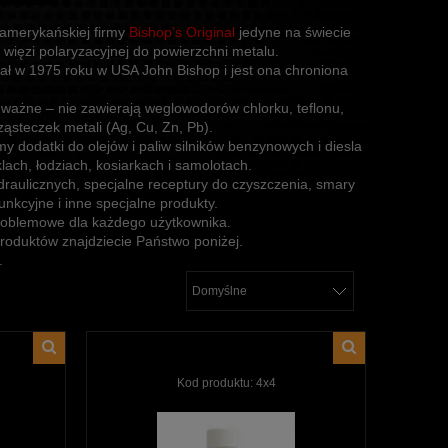
 amerykańskiej firmy
Bishop’s Original
jedyne na świecie
więzi polaryzacyjnej do powierzchni metalu.
ał w 1975 roku w USA John Bishop i jest ona chroniona
ważne – nie zawierają weglowodorów chlorku, teflonu,
steczek metali (Ag, Cu, Zn, Pb).
y dodatki do olejów i paliw silników benzynowych i diesla
ch, łodziach, kosiarkach i samolotach.
raulicznych, specjalne receptury do czyszczenia, smary
nkcyjne i inne specjalne produkty.
problemowe dla każdego użytkownika.
roduktów znajdziecie Państwo poniżej.
.
Kod produktu:
4x4