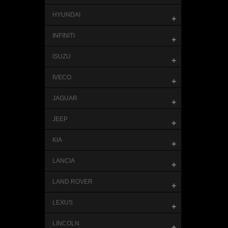
HYUNDAI
+
INFINITI
+
ISUZU
+
IVECO
+
JAGUAR
+
JEEP
+
KIA
+
LANCIA
+
LAND ROVER
+
LEXUS
+
LINCOLN
+