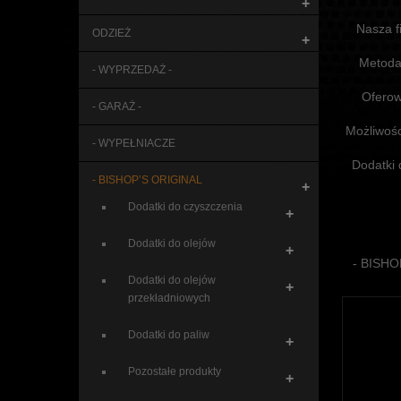
+
Nasza f
ODZIEŻ
+
Metoda 
- WYPRZEDAŻ -
Oferow
- GARAŻ -
Możliwoś
- WYPEŁNIACZE
Dodatki 
- BISHOP’S ORIGINAL
+
Dodatki do czyszczenia
+
Dodatki do olejów
+
- BISHO
Dodatki do olejów
+
przekładniowych
Dodatki do paliw
+
Pozostałe produkty
+