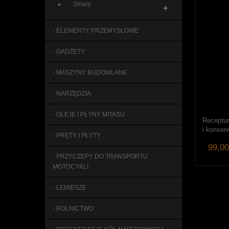
Smary
+
- ELEMENTY PRZEMYSŁOWE
- GADŻETY
- MASZYNY BUDOWLANE
- NARZĘDZIA
- OLEJE I PŁYNY MITASU
Receptur
i konser
- PRĘTY I PŁYTY
99,00
- PRZYCZEPY DO TRANSPORTU
MOTOCYKLI
- LEMIESZE
- ROLNICTWO