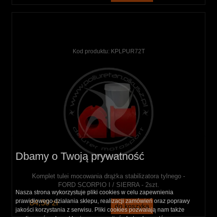
Kod produktu:
KPLPUR72T
Dbamy o Twoją prywatność
Komplet tulei mocowania drążka stabilizatora tylnego -
FORD SCORPIO I / SIERRA - 2szt.
Nasza strona wykorzystuje pliki cookies w celu zapewnienia
prawidłowego działania sklepu, realizacji zamówień oraz poprawy
84,50 zł
do koszyka
jakości korzystania z serwisu. Pliki cookies pozwalają nam także