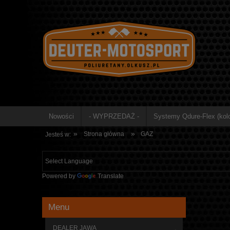
Nowości
- WYPRZEDAŻ -
Systemy Qdure-Flex (kolo
»
»
Strona główna
GAZ
Jesteś w:
Powered by
Translate
Menu
DEALER JAWA