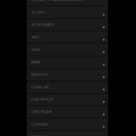
UCHWYTY / WIBROIZOLATORY
ACURA
+
ALFA ROMEO
+
ARO
+
AUDI
+
BMW
+
BENTLEY
+
CADILLAC
+
CHEVROLET
+
CHRYSLER
+
CITROEN
+