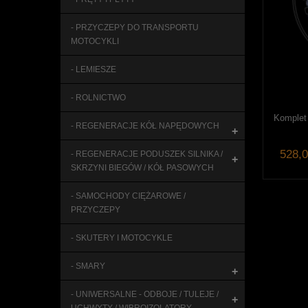
- PRZYCZEPY DO TRANSPORTU
MOTOCYKLI
- LEMIESZE
- ROLNICTWO
Komplet 
- REGENERACJE KÓŁ NAPĘDOWYCH
+
528,0
- REGENERACJE PODUSZEK SILNIKA /
+
SKRZYNI BIEGÓW / KÓŁ PASOWYCH
- SAMOCHODY CIĘŻAROWE /
PRZYCZEPY
- SKUTERY I MOTOCYKLE
- SMARY
+
- UNIWERSALNE - ODBOJE / TULEJE /
+