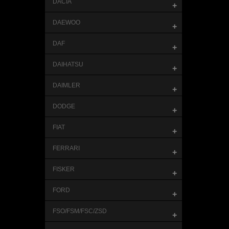
DACIA
+
DAEWOO
+
DAF
+
DAIHATSU
+
DAIMLER
+
DODGE
+
FIAT
+
FERRARI
+
FISKER
+
FORD
+
FSO/FSM/FSC/ZSD
+