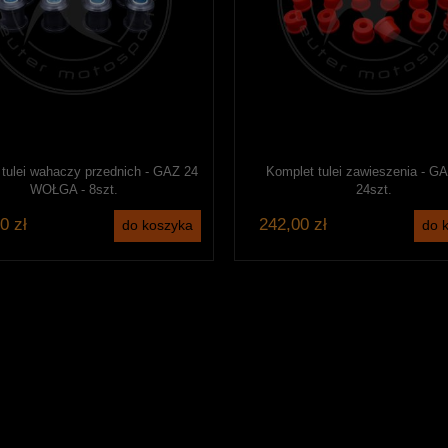
tulei wahaczy przednich - GAZ 24
Komplet tulei zawieszenia - GA
WOŁGA - 8szt.
24szt.
0 zł
242,00 zł
do koszyka
do 