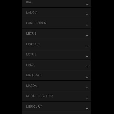
KIA
+
LANCIA
+
LAND ROVER
+
LEXUS
+
LINCOLN
+
LOTUS
+
ŁADA
+
MASERATI
+
MAZDA
+
MERCEDES-BENZ
+
MERCURY
+