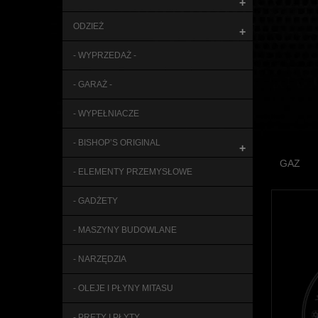
+
ODZIEŻ
+
- WYPRZEDAŻ -
- GARAŻ -
- WYPEŁNIACZE
- BISHOP’S ORIGINAL
+
GAZ
- ELEMENTY PRZEMYSŁOWE
- GADŻETY
- MASZYNY BUDOWLANE
- NARZĘDZIA
- OLEJE I PŁYNY MITASU
- PRĘTY I PŁYTY