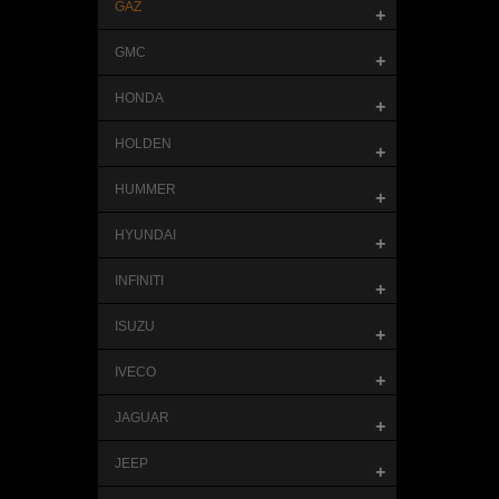
GAZ
+
GMC
+
HONDA
+
HOLDEN
+
HUMMER
+
HYUNDAI
+
INFINITI
+
ISUZU
+
IVECO
+
JAGUAR
+
JEEP
+