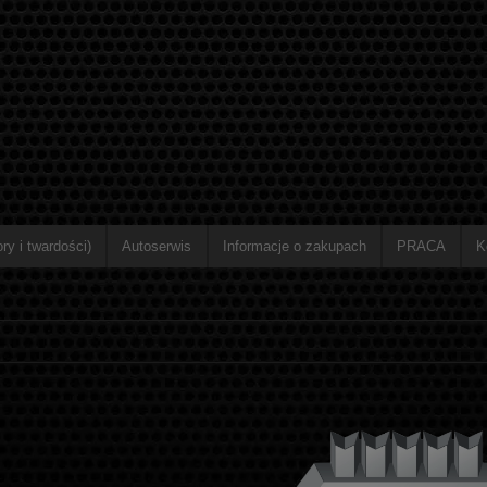
ry i twardości)
Autoserwis
Informacje o zakupach
PRACA
K