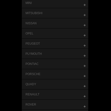
MINI
+
MITSUBISHI
+
NISSAN
+
OPEL
+
PEUGEOT
+
PLYMOUTH
+
PONTIAC
+
PORSCHE
+
QUADY
+
RENAULT
+
ROVER
+