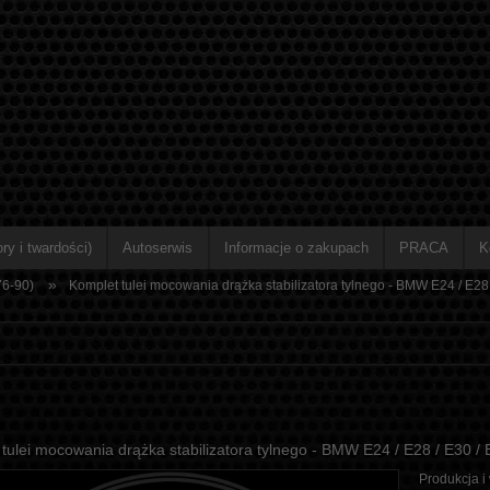
ry i twardości)
Autoserwis
Informacje o zakupach
PRACA
K
»
76-90)
Komplet tulei mocowania drążka stabilizatora tylnego - BMW E24 / E28 /
tulei mocowania drążka stabilizatora tylnego - BMW E24 / E28 / E30 / E
Produkcja i