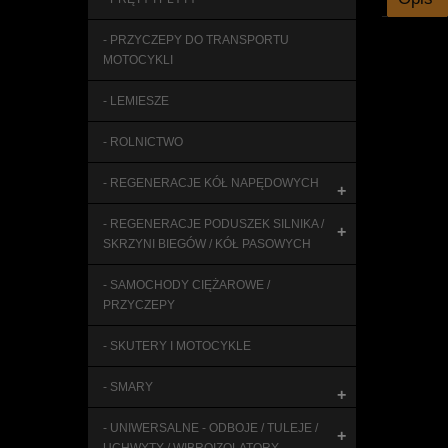
- PRZYCZEPY DO TRANSPORTU
MOTOCYKLI
- LEMIESZE
- ROLNICTWO
- REGENERACJE KÓŁ NAPĘDOWYCH
+
- REGENERACJE PODUSZEK SILNIKA /
+
SKRZYNI BIEGÓW / KÓŁ PASOWYCH
- SAMOCHODY CIĘŻAROWE /
PRZYCZEPY
- SKUTERY I MOTOCYKLE
- SMARY
+
- UNIWERSALNE - ODBOJE / TULEJE /
+