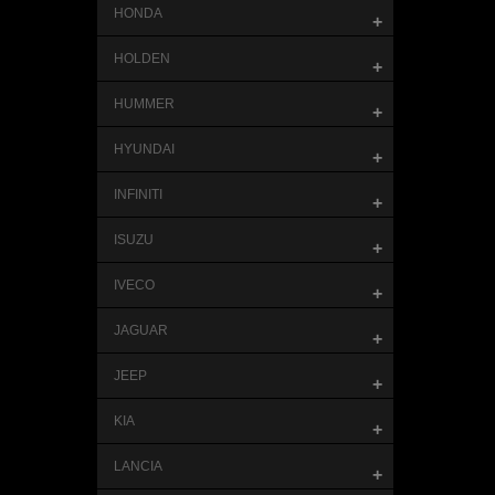
HONDA
+
HOLDEN
+
HUMMER
+
HYUNDAI
+
INFINITI
+
ISUZU
+
IVECO
+
JAGUAR
+
JEEP
+
KIA
+
LANCIA
+