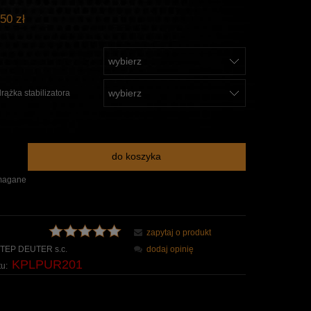
50 zł
rążka stabilizatora
do koszyka
magane
zapytaj o produkt
TEP DEUTER s.c.
dodaj opinię
KPLPUR201
u: