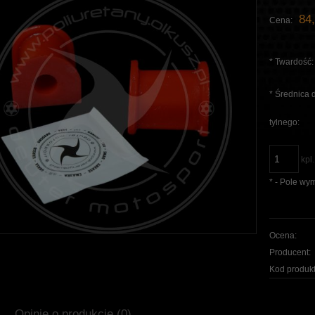
84,
Cena:
*
Twardość:
*
Średnica d
tylnego:
kpl.
*
- Pole wy
Ocena:
Producent:
Kod produkt
Opinie o produkcie (0)