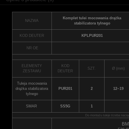
Komplet tulei mocowania drążka
NAZWA
stabilizatora tylnego
KOD DEUTER
KPLPUR201
NR OE
ELEMENTY
KOD
SZT.
Ø (mm)
ZESTAWU
DEUTER
Tuleja mocowania
drążka stabilizatora
PUR201
2
12~19
tylnego
SMAR
SS5G
1
Do montażu tuleje trzeba nacią
B