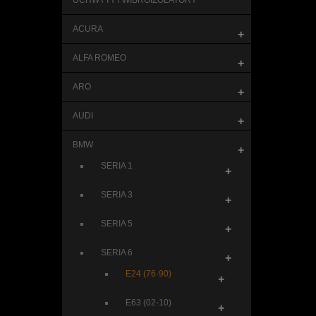
UCHWYTY / WIBROIZOLATORY
ACURA
+
ALFA ROMEO
+
ARO
+
AUDI
+
BMW
+
SERIA 1
+
SERIA 3
+
SERIA 5
+
SERIA 6
+
E24 (76-90)
+
E63 (02-10)
+