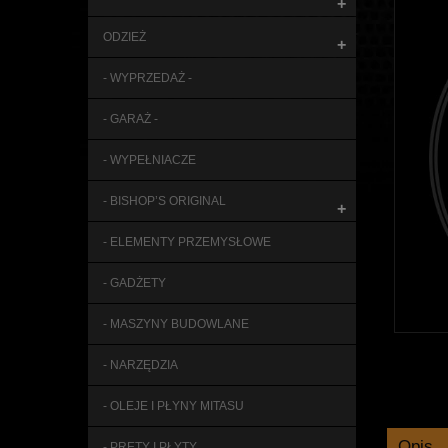
+
ODZIEŻ
+
- WYPRZEDAŻ -
- GARAŻ -
- WYPEŁNIACZE
- BISHOP’S ORIGINAL
+
- ELEMENTY PRZEMYSŁOWE
- GADŻETY
- MASZYNY BUDOWLANE
- NARZĘDZIA
- OLEJE I PŁYNY MITASU
Opis
- PRĘTY I PŁYTY