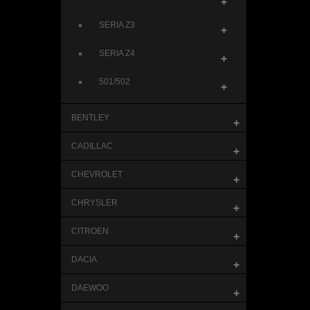
+
SERIA Z3
+
SERIA Z4
+
501/502
+
BENTLEY
+
CADILLAC
+
CHEVROLET
+
CHRYSLER
+
CITROEN
+
DACIA
+
DAEWOO
+