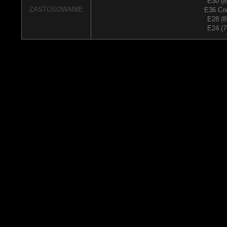
E30 (8
ZASTOSOWANIE
E36 Co
E28 (8
E24 (7