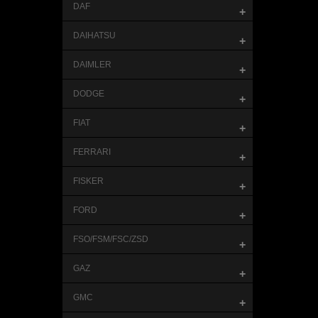
DAF
+
DAIHATSU
+
DAIMLER
+
DODGE
+
FIAT
+
FERRARI
+
FISKER
+
FORD
+
FSO/FSM/FSC/ZSD
+
GAZ
+
GMC
+