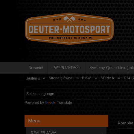
Nowości
- WYPRZEDAŻ -
Systemy Qdure-Flex (kolo
»
»
»
»
Strona główna
BMW
SERIA 6
E24 (
Jesteś w:
Powered by
Translate
Menu
Komplet 
DEALER JAWA