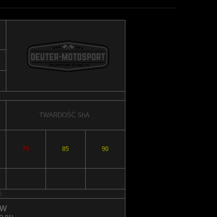
TWARDOŚĆ
ShA
75
85
90
ć.
MW