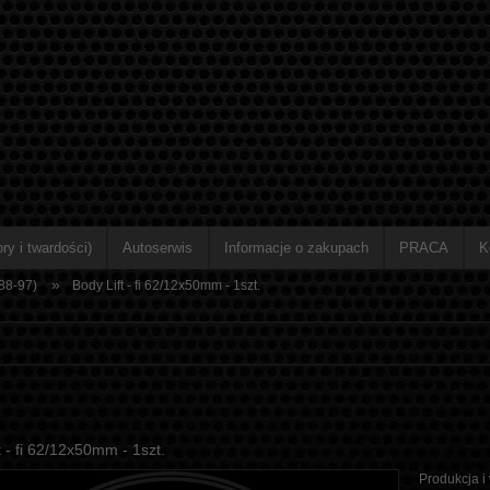
ry i twardości)
Autoserwis
Informacje o zakupach
PRACA
K
»
88-97)
Body Lift - fi 62/12x50mm - 1szt.
t - fi 62/12x50mm - 1szt.
Produkcja i