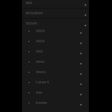
MINI
+
MITSUBISHI
+
NISSAN
+
200SX
+
300ZX
+
350Z
+
Atleon
+
Almera
+
Cabstar E
+
Juke
+
Kubistar
+