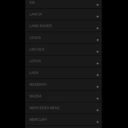
KIA
+
LANCIA
+
LAND ROVER
+
LEXUS
+
LINCOLN
+
LOTUS
+
ŁADA
+
MASERATI
+
MAZDA
+
MERCEDES-BENZ
+
MERCURY
+