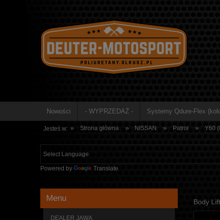
Nowości
- WYPRZEDAŻ -
Systemy Qdure-Flex (kolo
»
»
»
»
Strona główna
NISSAN
Patrol
Y60 (
Jesteś w:
Powered by
Translate
Menu
Body Lif
DEALER JAWA