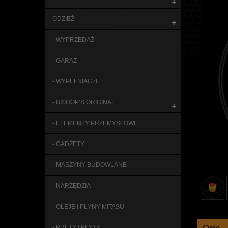
+
ODZIEŻ
+
- WYPRZEDAŻ -
- GARAŻ -
- WYPEŁNIACZE
- BISHOP’S ORIGINAL
+
- ELEMENTY PRZEMYSŁOWE
- GADŻETY
- MASZYNY BUDOWLANE
- NARZĘDZIA
- OLEJE I PŁYNY MITASU
- PRĘTY I PŁYTY