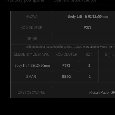
Produkty powiązane
Opinie o produkcie (0)
NAZWA
Body Lift - fi 62/12x50mm
KOD DEUTER
P373
NR OE
Ilość potrzebna na samochód 10 szt. / 12szt. w przypadku wersji PA
ELEMENTY ZESTAWU
KOD DEUTER
SZT.
Ø (mm
Body lift fi 62/12x50mm
P373
1
SMAR
SS5G
1
ZASTOSOWANIE
Nissan Patrol GR