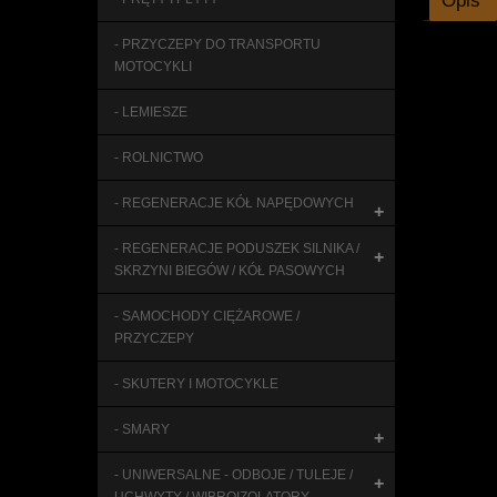
Opis
- PRZYCZEPY DO TRANSPORTU
MOTOCYKLI
- LEMIESZE
- ROLNICTWO
- REGENERACJE KÓŁ NAPĘDOWYCH
+
- REGENERACJE PODUSZEK SILNIKA /
+
SKRZYNI BIEGÓW / KÓŁ PASOWYCH
- SAMOCHODY CIĘŻAROWE /
PRZYCZEPY
- SKUTERY I MOTOCYKLE
- SMARY
+
- UNIWERSALNE - ODBOJE / TULEJE /
+