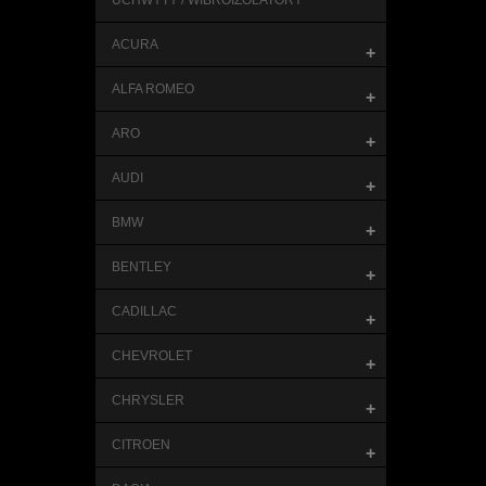
UCHWYTY / WIBROIZOLATORY
ACURA
+
ALFA ROMEO
+
ARO
+
AUDI
+
BMW
+
BENTLEY
+
CADILLAC
+
CHEVROLET
+
CHRYSLER
+
CITROEN
+