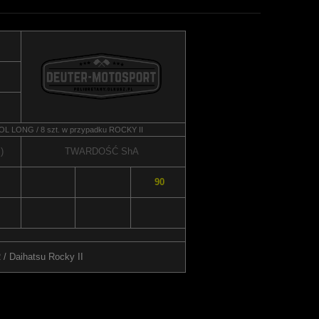
TROL LONG / 8 szt. w przypadku ROCKY II
)
TWARDOŚĆ
ShA
90
 / Daihatsu Rocky II