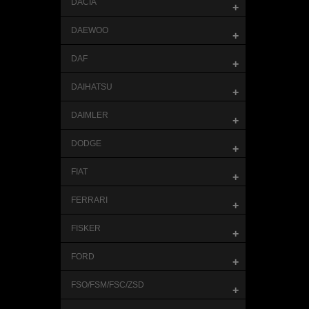
DACIA
+
DAEWOO
+
DAF
+
DAIHATSU
+
DAIMLER
+
DODGE
+
FIAT
+
FERRARI
+
FISKER
+
FORD
+
FSO/FSM/FSC/ZSD
+