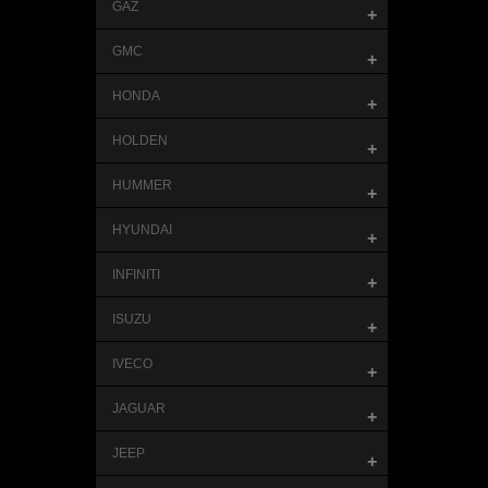
GAZ
+
GMC
+
HONDA
+
HOLDEN
+
HUMMER
+
HYUNDAI
+
INFINITI
+
ISUZU
+
IVECO
+
JAGUAR
+
JEEP
+