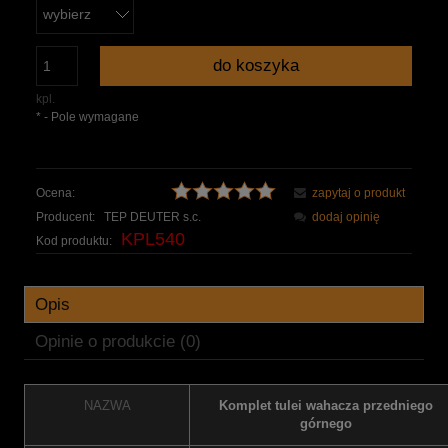
do koszyka
kpl.
*
- Pole wymagane
Ocena:
zapytaj o produkt
Producent:
TEP DEUTER s.c.
dodaj opinię
KPL540
Kod produktu:
Opis
Opinie o produkcie (0)
NAZWA
Komplet tulei wahacza przedniego
górnego