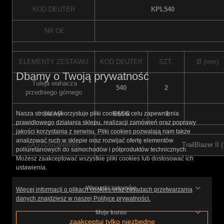
KOD DEUTER
KPL540
NR OE
ELEMENTY ZESTAWU
KOD DEUTER
SZT.
Ø (mm)
Dbamy o Twoją prywatność
Tuleja wahacza
540
2
przedniego górnego
SMAR
SS5G
1
Nasza strona wykorzystuje pliki cookies w celu zapewnienia
prawidłowego działania sklepu, realizacji zamówień oraz poprawy
jakości korzystania z serwisu. Pliki cookies pozwalają nam także
analizować ruch w sklepie oraz rozwijać ofertę elementów
ZASTOSOWANIE
TrailBlazer II 
poliuretanowych do samochodów i półproduktów technicznych.
Możesz zaakceptować wszystkie pliki cookies lub dostosować ich
ustawienia.
Warunki zakupów
Więcej informacji o plikach cookies oraz zasadach przetwarzania
danych znajdziesz w naszej Polityce prywatności.
Moje konto
zaakceptuj tylko niezbędne