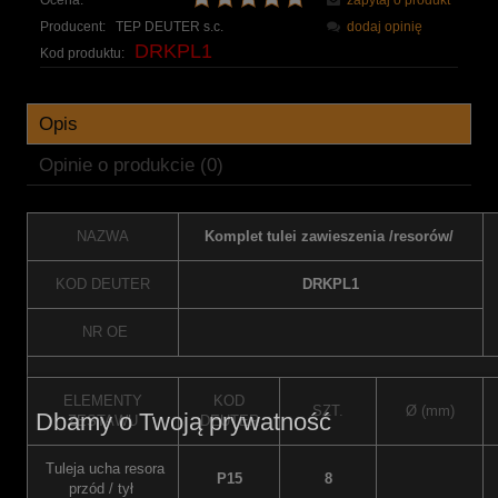
Producent:
TEP DEUTER s.c.
dodaj opinię
DRKPL1
Kod produktu:
Opis
Opinie o produkcie (0)
NAZWA
Komplet tulei zawieszenia /resorów/
KOD DEUTER
DRKPL1
NR OE
ELEMENTY
KOD
SZT.
Ø (mm)
Dbamy o Twoją prywatność
ZESTAWU
DEUTER
Tuleja ucha resora
P15
8
przód / tył