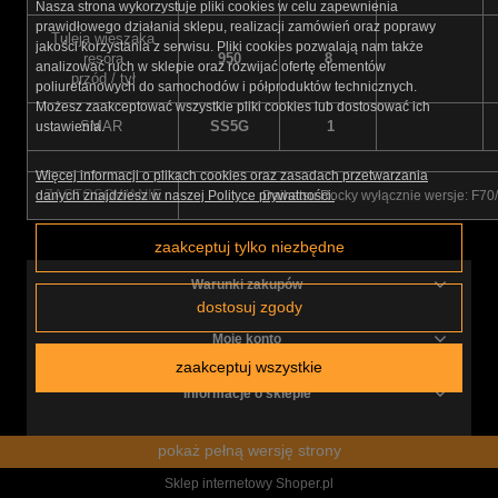
Nasza strona wykorzystuje pliki cookies w celu zapewnienia
prawidłowego działania sklepu, realizacji zamówień oraz poprawy
Tuleja wieszaka
jakości korzystania z serwisu. Pliki cookies pozwalają nam także
resora
950
8
analizować ruch w sklepie oraz rozwijać ofertę elementów
przód / tył
poliuretanowych do samochodów i półproduktów technicznych.
Możesz zaakceptować wszystkie pliki cookies lub dostosować ich
SMAR
SS5G
1
ustawienia.
Więcej informacji o plikach cookies oraz zasadach przetwarzania
ZASTOSOWANIE
Daihatsu Rocky wyłącznie wersje: F70
danych znajdziesz w naszej Polityce prywatności.
zaakceptuj tylko niezbędne
Warunki zakupów
dostosuj zgody
Moje konto
zaakceptuj wszystkie
Informacje o sklepie
pokaż pełną wersję strony
Sklep internetowy Shoper.pl