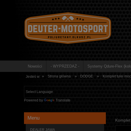
Nowości
- WYPRZEDAŻ -
Systemy Qdure-Flex (kolo
»
»
»
Strona główna
DODGE
Komplet tulei moc
Jesteś w:
Powered by
Translate
Menu
Komplet 
DEALER JAWA