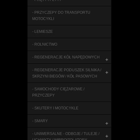
- PRZYCZEPY DO TRANSPORTU
MOTOCYKLI
- LEMIESZE
- ROLNICTWO
- REGENERACJE KÓŁ NAPĘDOWYCH
+
- REGENERACJE PODUSZEK SILNIKA /
+
SKRZYNI BIEGÓW / KÓŁ PASOWYCH
- SAMOCHODY CIĘŻAROWE /
PRZYCZEPY
- SKUTERY I MOTOCYKLE
- SMARY
+
- UNIWERSALNE - ODBOJE / TULEJE /
+