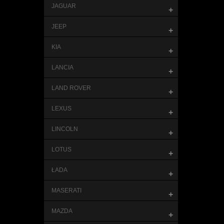
JAGUAR
+
JEEP
+
KIA
+
LANCIA
+
LAND ROVER
+
LEXUS
+
LINCOLN
+
LOTUS
+
ŁADA
+
MASERATI
+
MAZDA
+