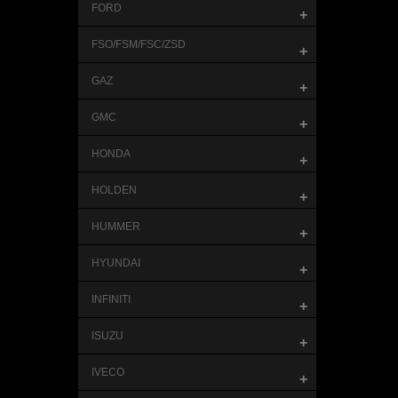
FORD
+
FSO/FSM/FSC/ZSD
+
GAZ
+
GMC
+
HONDA
+
HOLDEN
+
HUMMER
+
HYUNDAI
+
INFINITI
+
ISUZU
+
IVECO
+