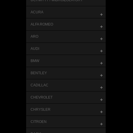
UCHWYTY / WIBROIZOLATORY
ACURA
+
ALFA ROMEO
+
ARO
+
AUDI
+
BMW
+
BENTLEY
+
CADILLAC
+
CHEVROLET
+
CHRYSLER
+
CITROEN
+