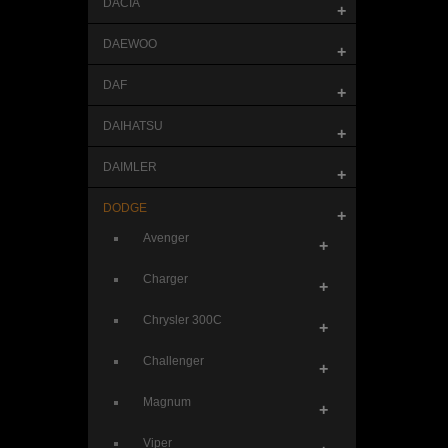
DACIA
+
DAEWOO
+
DAF
+
DAIHATSU
+
DAIMLER
+
DODGE
+
Avenger
+
Charger
+
Chrysler 300C
+
Challenger
+
Magnum
+
Viper