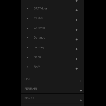
+
SRT Viper
+
Caliber
+
Caravan
+
Durango
+
Journey
+
Neon
+
RAM
+
FIAT
+
FERRARI
+
FISKER
+