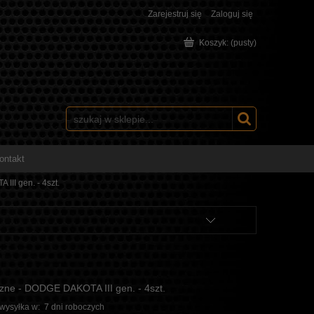
Zarejestruj się
Zaloguj się
Koszyk:
(pusty)
ontakt
II gen. - 4szt.
rzne - DODGE DAKOTA III gen. - 4szt.
 wysyłka w:
7 dni roboczych