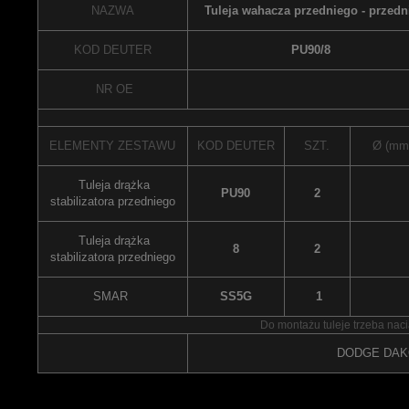
NAZWA
Tuleja wahacza przedniego - przedn
KOD DEUTER
PU90/8
NR OE
ELEMENTY ZESTAWU
KOD DEUTER
SZT.
Ø (mm
Tuleja drążka
PU90
2
stabilizatora przedniego
Tuleja drążka
8
2
stabilizatora przedniego
SMAR
SS5G
1
Do montażu tuleje trzeba naci
DODGE DAK