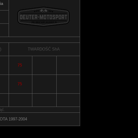
ia
)
TWARDOŚĆ
ShA
75
75
ąć.
OTA 1997-2004