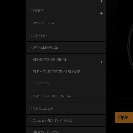
+
ODZIEŻ
+
- WYPRZEDAŻ -
- GARAŻ -
- WYPEŁNIACZE
- BISHOP’S ORIGINAL
+
- ELEMENTY PRZEMYSŁOWE
- GADŻETY
- MASZYNY BUDOWLANE
- NARZĘDZIA
Opis
- OLEJE I PŁYNY MITASU
- PRĘTY I PŁYTY