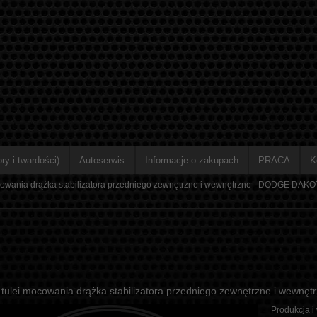
ry i twardości)
Autoserwis
Informacje o zakupach
PRACA
K
owania drążka stabilizatora przedniego zewnętrzne i wewnętrzne - DODGE DAKOTA I
tulei mocowania drążka stabilizatora przedniego zewnętrzne i wewnęt
Produkcja i