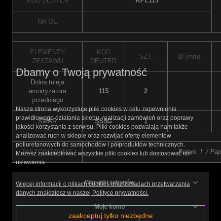
KOD DEUTER
KPL115
NR OE
ELEMENTY
KOD
SZT.
Ø (mm)
ZESTAWU
DEUTER
Dbamy o Twoją prywatność
Dolna tuleja
amortyzatora
115
2
przedniego
Nasza strona wykorzystuje pliki cookies w celu zapewnienia
prawidłowego działania sklepu, realizacji zamówień oraz poprawy
SMAR
SS5G
1
jakości korzystania z serwisu. Pliki cookies pozwalają nam także
analizować ruch w sklepie oraz rozwijać ofertę elementów
poliuretanowych do samochodów i półproduktów technicznych.
ZASTOSOWANIE
Pajero I /
Paj
Możesz zaakceptować wszystkie pliki cookies lub dostosować ich
ustawienia.
Warunki zakupów
Więcej informacji o plikach cookies oraz zasadach przetwarzania
danych znajdziesz w naszej Polityce prywatności.
Moje konto
zaakceptuj tylko niezbędne