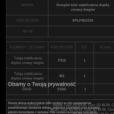
NAZWA
Komplet tulei stabilizatora drążka
zmiany biegów
KOD DEUTER
KPLP461/519
NR OE
ELEMENTY ZESTAWU
KOD DEUTER
SZT.
Ø (mm)
Tuleja stabilizatora
P519
1
drążka zmiany biegów
Tuleja stabilizatora
461
1
drążka zmiany biegów
Dbamy o Twoją prywatność
SMAR
SS5G
1
Nasza strona wykorzystuje pliki cookies w celu zapewnienia
ZASTOSOWANIE
Honda: Civic 2D 93-95, Civic 2D 96-00, C
prawidłowego działania sklepu, realizacji zamówień oraz poprawy
96-00, Civic 4D 88-91, Civic 4D 92-95, Civ
jakości korzystania z serwisu. Pliki cookies pozwalają nam także