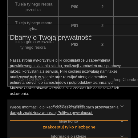
Tuleja tylnego resora
P80
2
przednia
Tuleja tylnego resora
P81
2
tylna
Dbamy o Twoją prywatność
Tuleja górna wieszaka
P82
2
tylnego resora
SMAR
SS5G
1
Nasza strona wykorzystuje pliki cookies w celu zapewnienia
prawidłowego działania sklepu, realizacji zamówień oraz poprawy
jakości korzystania z serwisu. Pliki cookies pozwalają nam także
analizować ruch w sklepie oraz rozwijać ofertę elementów
ZASTOSOWANIE
Jeep Cheroke
poliuretanowych do samochodów i półproduktów technicznych.
Możesz zaakceptować wszystkie pliki cookies lub dostosować ich
ustawienia.
Warunki zakupów
Więcej informacji o plikach cookies oraz zasadach przetwarzania
danych znajdziesz w naszej Polityce prywatności.
Moje konto
zaakceptuj tylko niezbędne
Informacje o sklepie