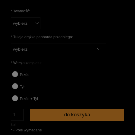
*
Twardość:
*
Tuleje drążka panharda przedniego:
*
Wersja kompletu:
Przód
Tył
Przód + Tył
do koszyka
kpl.
*
- Pole wymagane