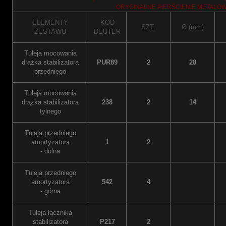
ORYGINALNE PIERŚCIENIE METALOW
ELEMENTY
KOD
SZT.
Ø (mm)
ZESTAWU
DEUTER
Tuleja mocowania
drążka stabilizatora
PUR89
2
28
przedniego
Tuleja mocowania
drążka stabilizatora
238
2
14
tylnego
Tuleja przedniego
amortyzatora
1
2
- dolna
Tuleja przedniego
amortyzatora
542
4
- górna
Tuleja łącznika
stabilizatora
P217
2