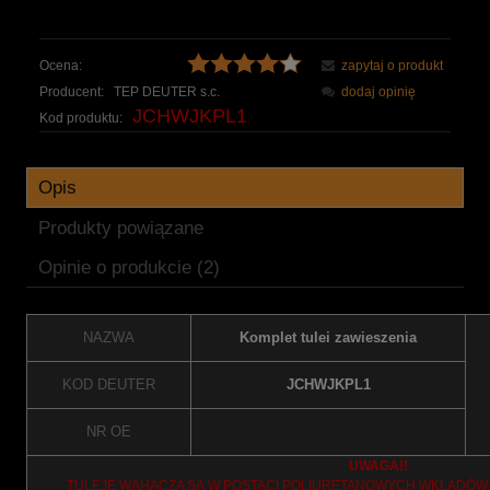
Ocena:
zapytaj o produkt
Producent:
TEP DEUTER s.c.
dodaj opinię
JCHWJKPL1
Kod produktu:
Opis
Produkty powiązane
Opinie o produkcie (2)
NAZWA
Komplet tulei zawieszenia
KOD DEUTER
JCHWJKPL1
NR OE
UWAGA!!
TULEJE WAHACZA SĄ W POSTACI POLIURETANOWYCH WKŁADÓW