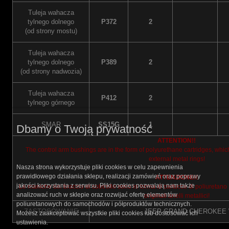
Tuleja wahacza
tylnego dolnego
P372
2
(od strony mostu)
Tuleja wahacza
tylnego dolnego
P389
2
(od strony nadwozia)
Tuleja wahacza
P412
2
tylnego górnego
SMAR
SS15G
1
Dbamy o Twoją prywatność
ATTENTION!!
The control arm bushings are in the form of polyurethane cartridges, whi
external metal rings!
Nasza strona wykorzystuje pliki cookies w celu zapewnienia
prawidłowego działania sklepu, realizacji zamówień oraz poprawy
ATTENZIONE!!
jakości korzystania z serwisu. Pliki cookies pozwalają nam także
Le maniche del braccio di cobtrollo sono in forma di cartucce di poliuretan
analizować ruch w sklepie oraz rozwijać ofertę elementów
originali anelli metallici!
poliuretanowych do samochodów i półproduktów technicznych.
ZASTOSOWANIE
JEEP GRAND CHEROKEE W
Możesz zaakceptować wszystkie pliki cookies lub dostosować ich
ustawienia.