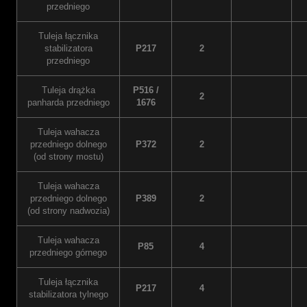
przedniego
Tuleja łącznika
stabilizatora
P217
2
przedniego
Tuleja drążka
P516 /
2
panharda przedniego
1676
Tuleja wahacza
przedniego dolnego
P372
2
(od strony mostu)
Tuleja wahacza
przedniego dolnego
P389
2
(od strony nadwozia)
Tuleja wahacza
P85
4
przedniego górnego
Tuleja łącznika
P217
4
stabilizatora tylnego