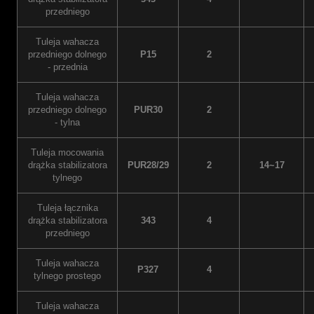
przedniego
Tuleja wahacza
przedniego dolnego
P15
2
- przednia
Tuleja wahacza
przedniego dolnego
PUR30
2
- tylna
Tuleja mocowania
drążka stabilizatora
PUR28/29
2
14~17
tylnego
Tuleja łącznika
drążka stabilizatora
343
4
przedniego
Tuleja wahacza
P327
4
tylnego prostego
Tuleja wahacza