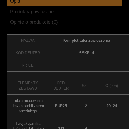
Opis
Produkty powiązane
Opinie o produkcie (0)
NAZWA
Komplet tulei zawieszenia
KOD DEUTER
SSKPL4
NR OE
ELEMENTY
KOD
SZT.
Ø (mm)
ZESTAWU
DEUTER
Tuleja mocowania
drążka stabilizatora
PUR25
2
20~24
przedniego
Tuleja łącznika
drążka stabilizatora
343
4