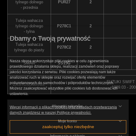
tylnego dolnego
PUR27
2
- przednia
Tuleja wahacza
tylnego dolnego
P278C1
2
- tylna
Dbamy o Twoją prywatność
Tuleja wahacza
P278C2
2
tylnego do piasty
Nasza strona wykorzystuje pliki cookies w celu zapewnienia
SMAR
SS15G
1
prawidłowego działania sklepu, realizacji zamówień oraz poprawy
jakości korzystania z serwisu. Pliki cookies pozwalają nam także
analizować ruch w sklepie oraz rozwijać ofertę elementów
SUZUKI SWIFT 
poliuretanowych do samochodów i półproduktów technicznych.
ZASTOSOWANIE
1989.03 - 200
Możesz zaakceptować wszystkie pliki cookies lub dostosować ich
ustawienia.
Warunki zakupów
Więcej informacji o plikach cookies oraz zasadach przetwarzania
danych znajdziesz w naszej Polityce prywatności.
Moje konto
zaakceptuj tylko niezbędne
Informacje o sklepie