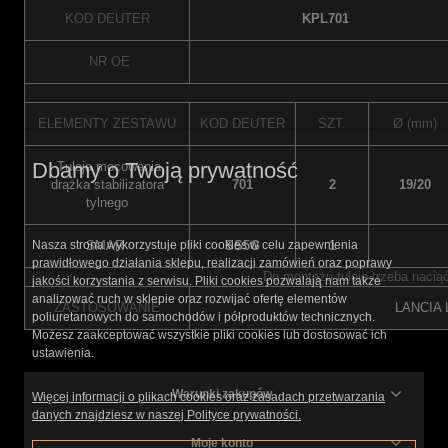
KOD DEUTER
KPL701
NR OE
ELEMENTY ZESTAWU
KOD DEUTER
SZT.
Ø (mm)
Dbamy o Twoją prywatność
Tuleja mocowania
drążka stabilizatora
701
2
19/20
tylnego
SMAR
SS5G
1
Nasza strona wykorzystuje pliki cookies w celu zapewnienia
prawidłowego działania sklepu, realizacji zamówień oraz poprawy
Do montażu tuleje trzeba nacią
jakości korzystania z serwisu. Pliki cookies pozwalają nam także
analizować ruch w sklepie oraz rozwijać ofertę elementów
ZASTOSOWANIE
LANCIA
poliuretanowych do samochodów i półproduktów technicznych.
Możesz zaakceptować wszystkie pliki cookies lub dostosować ich
ustawienia.
Warunki zakupów
Więcej informacji o plikach cookies oraz zasadach przetwarzania
danych znajdziesz w naszej Polityce prywatności.
Moje konto