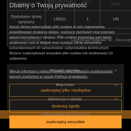
KOD DEUTER
SZT.
Dbamy o Twoją prywatność
ZESTAWU
(mm)
Dyslokator tylnej
LRDS1
1
145
sprężyny
Nasza strona wykorzystuje pliki cookies w celu zapewnienia
prawidłowego działania sklepu, realizacji zamówień oraz poprawy
jakości korzystania z serwisu. Pliki cookies pozwalają nam także
ZASTOSOWANIE
Land Rover Defender 90 , Discover
analizować ruch w sklepie oraz rozwijać ofertę elementów
poliuretanowych do samochodów i półproduktów technicznych.
Możesz zaakceptować wszystkie pliki cookies lub dostosować ich
ustawienia.
Warunki zakupów
Więcej informacji o plikach cookies oraz zasadach przetwarzania
danych znajdziesz w naszej Polityce prywatności.
Moje konto
zaakceptuj tylko niezbędne
Informacje o sklepie
dostosuj zgody
pokaż pełną wersję strony
zaakceptuj wszystkie
Sklep internetowy Shoper.pl