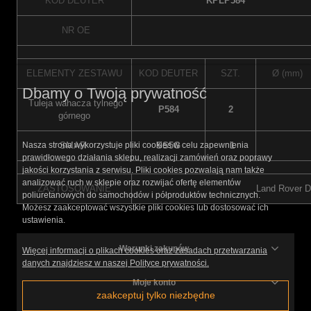
KOD DEUTER
KPLP584
NR OE
ELEMENTY ZESTAWU
KOD DEUTER
SZT.
Ø (mm)
Dbamy o Twoją prywatność
Tuleja wahacza tylnego
P584
2
górnego
SMAR
SS5G
1
Nasza strona wykorzystuje pliki cookies w celu zapewnienia
prawidłowego działania sklepu, realizacji zamówień oraz poprawy
jakości korzystania z serwisu. Pliki cookies pozwalają nam także
analizować ruch w sklepie oraz rozwijać ofertę elementów
ZASTOSOWANIE
Land Rover Di
poliuretanowych do samochodów i półproduktów technicznych.
Możesz zaakceptować wszystkie pliki cookies lub dostosować ich
ustawienia.
Warunki zakupów
Więcej informacji o plikach cookies oraz zasadach przetwarzania
danych znajdziesz w naszej Polityce prywatności.
Moje konto
zaakceptuj tylko niezbędne