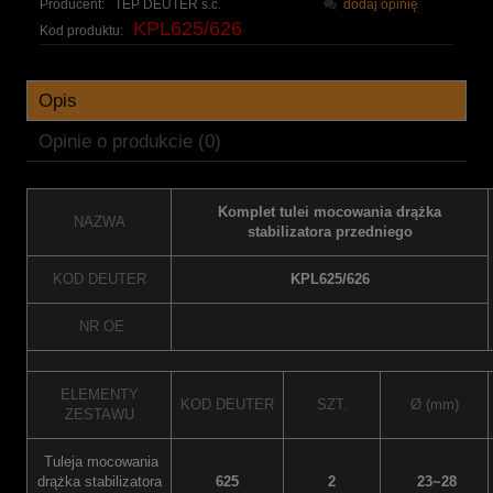
Producent:
TEP DEUTER s.c.
dodaj opinię
KPL625/626
Kod produktu:
Opis
Opinie o produkcie (0)
Komplet tulei mocowania drążka
NAZWA
stabilizatora przedniego
KOD DEUTER
KPL625/626
NR OE
ELEMENTY
KOD DEUTER
SZT.
Ø (mm)
ZESTAWU
Tuleja mocowania
drążka stabilizatora
625
2
23~28