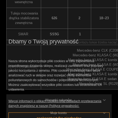
wewnętrzna
Tuleja mocowania
drążka stabilizatora
626
2
18~23
zewnętrzna
SMAR
SS5G
1
Dbamy o Twoją prywatność
Do montażu tuleje trzeba naciąć.
Mercedes-benz CLK (C208
Mercedes-benz KLASA C (W2
Mercedes-benz KLASA C kombi 
Nasza strona wykorzystuje pliki cookies w celu zapewnienia
Mercedes-benz KLASA E (W1
prawidłowego działania sklepu, realizacji zamówień oraz poprawy
ZASTOSOWANIE
Mercedes-benz KLASA E COUPE 
jakości korzystania z serwisu. Pliki cookies pozwalają nam także
Mercedes-benz KLASA E kombi 
analizować ruch w sklepie oraz rozwijać ofertę elementów
Mercedes-benz KLASA E sedan 
poliuretanowych do samochodów i półproduktów technicznych.
Mercedes-benz SL (R129)
Możesz zaakceptować wszystkie pliki cookies lub dostosować ich
ustawienia.
Warunki zakupów
Więcej informacji o plikach cookies oraz zasadach przetwarzania
danych znajdziesz w naszej Polityce prywatności.
Moje konto