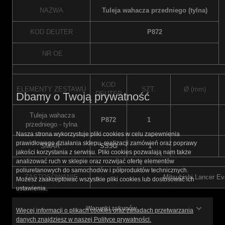
NAZWA
Tuleja wahacza przedniego (tylna)
KOD DEUTER
P872
NR OE
KOD
ELEMENTY ZESTAWU
SZT.
Ø (mm)
DEUTER
Dbamy o Twoją prywatność
Tuleja wahacza
P872
1
przedniego - tylna
Nasza strona wykorzystuje pliki cookies w celu zapewnienia
prawidłowego działania sklepu, realizacji zamówień oraz poprawy
SMAR
SS5G
1
jakości korzystania z serwisu. Pliki cookies pozwalają nam także
analizować ruch w sklepie oraz rozwijać ofertę elementów
poliuretanowych do samochodów i półproduktów technicznych.
ZASTOSOWANIE
Mitsubishi Lancer Ev
Możesz zaakceptować wszystkie pliki cookies lub dostosować ich
ustawienia.
Warunki zakupów
Więcej informacji o plikach cookies oraz zasadach przetwarzania
danych znajdziesz w naszej Polityce prywatności.