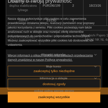
Dbamy o Twoją prywatność
Tuleja mocowania
drążka stabilizatora
PUR196/199
2
18/23/26
tylnego
Nasza strona wykorzystuje pliki cookies w celu zapewnienia
SMAR
SS15G
1
prawidłowego działania sklepu, realizacji zamówień oraz poprawy
jakości korzystania z serwisu. Pliki cookies pozwalają nam także
analizować ruch w sklepie oraz rozwijać ofertę elementów
Mitsubishi Pajero 
poliuretanowych do samochodów i półproduktów technicznych.
ZASTOSOWANIE
NH NJ NK NL 4
Możesz zaakceptować wszystkie pliki cookies lub dostosować ich
ustawienia.
Warunki zakupów
Więcej informacji o plikach cookies oraz zasadach przetwarzania
danych znajdziesz w naszej Polityce prywatności.
Moje konto
zaakceptuj tylko niezbędne
Informacje o sklepie
dostosuj zgody
pokaż pełną wersję strony
zaakceptuj wszystkie
Sklep internetowy Shoper.pl