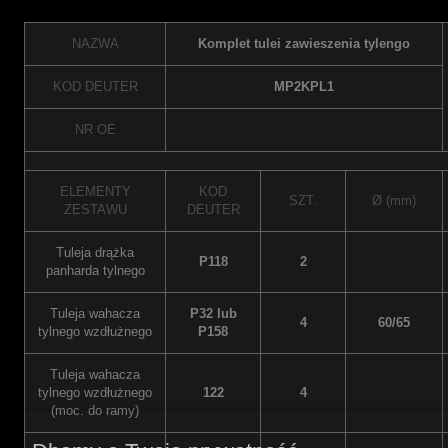
NAZWA
Komplet tulei zawieszenia tylengo
KOD DEUTER
MP2KPL1
NR OE
ELEMENTY
KOD
SZT.
Ø (mm)
ZESTAWU
DEUTER
Tuleja drążka
P118
2
panharda tylnego
Tuleja wahacza
P32 lub
4
60/65
tylnego wzdłużnego
P158
Tuleja wahacza
tylnego wzdłużnego
122
4
(moc. do ramy)