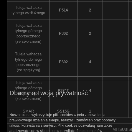
Tuleja wahacza
P514
2
tylnego wzdłużnego
Tuleja wahacza
tylnego górnego
P302
2
poprzecznego
(ze sworzniem)
Tuleja wahacza
tylnego dolnego
P302
4
poprzecznego
(ze sprężyną)
Tuleja wahacza
tylnego górnego
P374T
4
Dbamy o Twoją prywatność
trójkątnego
(ze sworzniem)
SMAR
SS15G
1
Nasza strona wykorzystuje pliki cookies w celu zapewnienia
prawidłowego działania sklepu, realizacji zamówień oraz poprawy
jakości korzystania z serwisu. Pliki cookies pozwalają nam także
MITSUBIS
analizować ruch w sklepie oraz rozwijać ofertę elementów