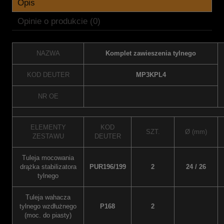
Opis
Opinie o produkcie (0)
NAZWA
Komplet zawieszenia tylnego
KOD DEUTER
MP3KPL4
NR OE
ELEMENTY
KOD
SZT.
Ø (mm)
ZESTAWU
DEUTER
Tuleja mocowania
drążka stabilizatora
PUR196/199
2
24 / 26
tylnego
Tuleja wahacza
tylnego wzdłużnego
P168
2
(moc. do piasty)