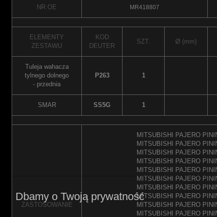
NR OE
MR418807
ELEMENTY
KOD
SZT.
Ø (mm)
ZESTAWU
DEUTER
Tuleja wahacza
tylnego dolnego
P263
1
- przednia
SMAR
SS5G
1
MITSUBISHI PAJERO PININ
MITSUBISHI PAJERO PININ
MITSUBISHI PAJERO PININ
MITSUBISHI PAJERO PININ
MITSUBISHI PAJERO PININ
MITSUBISHI PAJERO PININ
MITSUBISHI PAJERO PININ
Dbamy o Twoją prywatność
MITSUBISHI PAJERO PININ
ZASTOSOWANIE
MITSUBISHI PAJERO PININ
MITSUBISHI PAJERO PININ