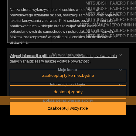
MITSUBISHI PAJERO PININ
MITSUBISHI PAJERO PININ
Nasza strona wykorzystuje pliki cookies w celu zapewnienia
MITSUBISHI PAJERO PININ
prawidłowego działania sklepu, realizacji zamówień oraz poprawy
MITSUBISHI PAJERO PININ
jakości korzystania z serwisu. Pliki cookies pozwalają nam także
MITSUBISHI PAJERO PININ H
analizować ruch w sklepie oraz rozwijać ofertę elementów
MITSUBISHI PAJERO PININ
poliuretanowych do samochodów i półproduktów technicznych.
MITSUBISHI PAJERO PININ
Możesz zaakceptować wszystkie pliki cookies lub dostosować ich
ustawienia.
Warunki zakupów
Więcej informacji o plikach cookies oraz zasadach przetwarzania
danych znajdziesz w naszej Polityce prywatności.
Moje konto
zaakceptuj tylko niezbędne
Informacje o sklepie
dostosuj zgody
pokaż pełną wersję strony
zaakceptuj wszystkie
Sklep internetowy Shoper.pl