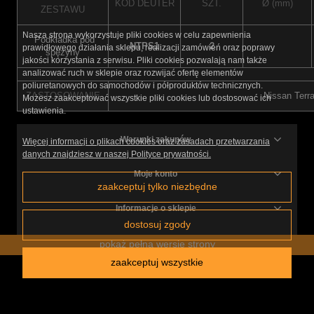
KOD DEUTER
SZT.
Ø (mm)
ZESTAWU
Nasza strona wykorzystuje pliki cookies w celu zapewnienia
Podkładka pod
NTPS1
2
prawidłowego działania sklepu, realizacji zamówień oraz poprawy
spężyny
jakości korzystania z serwisu. Pliki cookies pozwalają nam także
analizować ruch w sklepie oraz rozwijać ofertę elementów
poliuretanowych do samochodów i półproduktów technicznych.
ZASTOSOWANIE
Nissan Terra
Możesz zaakceptować wszystkie pliki cookies lub dostosować ich
ustawienia.
Warunki zakupów
Więcej informacji o plikach cookies oraz zasadach przetwarzania
danych znajdziesz w naszej Polityce prywatności.
Moje konto
zaakceptuj tylko niezbędne
Informacje o sklepie
dostosuj zgody
pokaż pełną wersję strony
zaakceptuj wszystkie
Sklep internetowy Shoper.pl