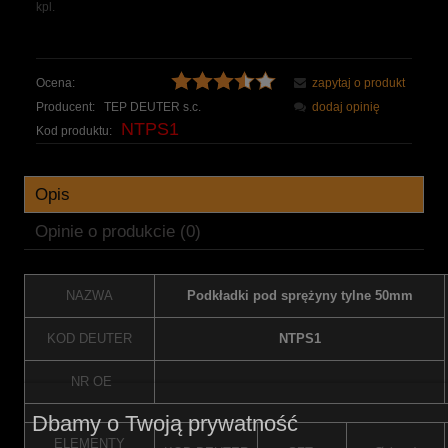
kpl.
Ocena:
zapytaj o produkt
Producent:
TEP DEUTER s.c.
dodaj opinię
NTPS1
Kod produktu:
Opis
Opinie o produkcie (0)
NAZWA
Podkładki pod sprężyny tylne 50mm
KOD DEUTER
NTPS1
NR OE
Dbamy o Twoją prywatność
ELEMENTY