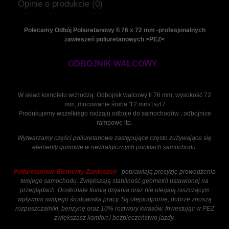
Opinie o produkcie (0)
Polecamy Odbój Poliuretanowy fi 76 x 72 mm -profesjonalnych
zawieszeń poliuretanowych >PEZ<
ODBOJNIK WALCOWY
W skład kompletu wchodzą: Odbojnik walcowy fi 76 mm, wysokość 72
mm, mocowanie śruba '12 mm/1szt./
Produkujemy wszelkiego rodzaju odboje do samochodów , odbojnice
rampowe itp.
Wytwarzamy części poliuretanowe zastępujące często zużywające się
elementy gumowe w newralgicznych punktach samochodu.
Poliuretanowe Elementy Zawieszeń
- poprawiają precyzję prowadzenia
twojego samochodu. Zwiększają stabilność geometrii ustawionej na
przeglądach. Doskonale tłumią drgania oraz nie ulegają niszczącym
wpływom swojego środowiska pracy. Są olejoodporne, dobrze znoszą
rozpuszczalniki, benzynę oraz 10% roztwory kwasów. Inwestując w PEZ
zwiększasz komfort i bezpieczeństwo jazdy.