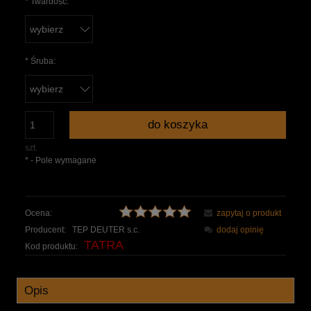
*
Twardość:
*
Śruba:
do koszyka
szt.
*
- Pole wymagane
Ocena:
zapytaj o produkt
Producent:
TEP DEUTER s.c.
dodaj opinię
TATRA
Kod produktu:
Opis