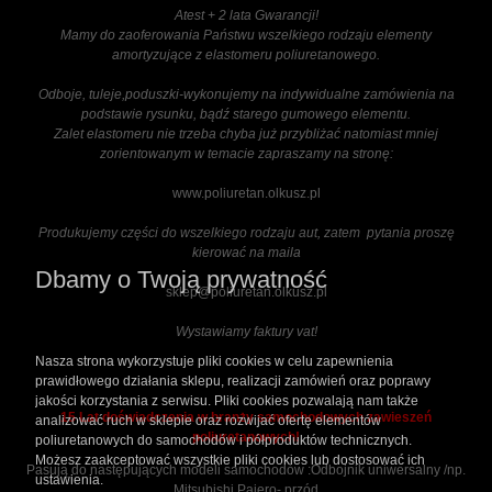
Atest + 2 lata Gwarancji!
Mamy do zaoferowania Państwu wszelkiego rodzaju elementy
amortyzujące z elastomeru poliuretanowego.
Odboje, tuleje,poduszki-wykonujemy na indywidualne zamówienia na
podstawie rysunku, bądź starego gumowego elementu.
Zalet elastomeru nie trzeba chyba już przybliżać natomiast mniej
zorientowanym w temacie zapraszamy na stronę:
www.poliuretan.olkusz.pl
Produkujemy części do wszelkiego rodzaju aut, zatem pytania proszę
kierować na maila
Dbamy o Twoją prywatność
sklep@poliuretan.olkusz.pl
Wystawiamy faktury vat!
Nasza strona wykorzystuje pliki cookies w celu zapewnienia
prawidłowego działania sklepu, realizacji zamówień oraz poprawy
jakości korzystania z serwisu. Pliki cookies pozwalają nam także
15 Lat doświadczenia w branży samochodowych zawieszeń
analizować ruch w sklepie oraz rozwijać ofertę elementów
poliuretanowych!
poliuretanowych do samochodów i półproduktów technicznych.
Możesz zaakceptować wszystkie pliki cookies lub dostosować ich
Pasują do następujących modeli samochodów :Odbojnik uniwersalny /np.
ustawienia.
Mitsubishi Pajero- przód