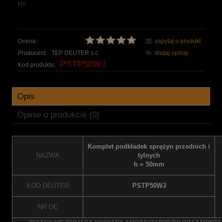
kpl.
Ocena:
zapytaj o produkt
Producent:
TEP DEUTER s.c.
dodaj opinię
PSTP50WJ
Kod produktu:
Opis
Opinie o produkcie (0)
Komplet podkładek sprężyn przednich i
NAZWA
tylnych
h = 50mm
KOD DEUTER
PSTP50WJ
NR OE