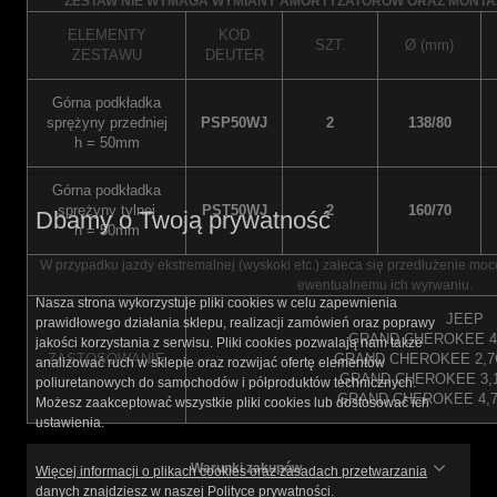
ZESTAW NIE WYMAGA WYMIANY AMORTYZATORÓW ORAZ MONTA
ELEMENTY
KOD
SZT.
Ø (mm)
ZESTAWU
DEUTER
Górna podkładka
sprężyny przedniej
PSP50WJ
2
138/80
h = 50mm
Górna podkładka
sprężyny tylnej
PST50WJ
2
160/70
Dbamy o Twoją prywatność
h = 50mm
W przypadku jazdy ekstremalnej (wyskoki etc.) zaleca się przedłużenie mo
ewentualnemu ich wyrwaniu.
Nasza strona wykorzystuje pliki cookies w celu zapewnienia
JEEP
prawidłowego działania sklepu, realizacji zamówień oraz poprawy
GRAND CHEROKEE 4,
jakości korzystania z serwisu. Pliki cookies pozwalają nam także
ZASTOSOWANIE
GRAND CHEROKEE 2,7C
analizować ruch w sklepie oraz rozwijać ofertę elementów
GRAND CHEROKEE 3,1
poliuretanowych do samochodów i półproduktów technicznych.
GRAND CHEROKEE 4,7 
Możesz zaakceptować wszystkie pliki cookies lub dostosować ich
ustawienia.
Warunki zakupów
Więcej informacji o plikach cookies oraz zasadach przetwarzania
danych znajdziesz w naszej Polityce prywatności.