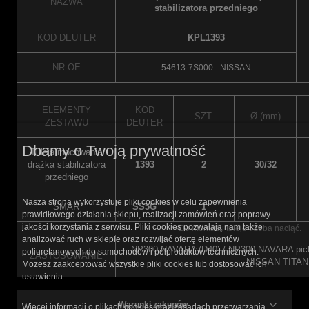
NAZWA
stabilizatora przedniego
KOD DEUTER
KPL1393
NR OE
54613-7S000 - NISSAN
ELEMENTY
KOD
SZT.
Ø (mm)
ZESTAWU
DEUTER
Dbamy o Twoją prywatność
Tuleja mocowania
drążka stabilizatora
1393
2
30/32
przedniego
Nasza strona wykorzystuje pliki cookies w celu zapewnienia
SMAR
SS5G
1
prawidłowego działania sklepu, realizacji zamówień oraz poprawy
jakości korzystania z serwisu. Pliki cookies pozwalają nam także
Do montażu tuleje trzeba naciąć.
analizować ruch w sklepie oraz rozwijać ofertę elementów
NP300 NAVARA (D40) / NP300 NAVARA pick-
poliuretanowych do samochodów i półproduktów technicznych.
ZASTOSOWANIE
NISSAN TITAN 
Możesz zaakceptować wszystkie pliki cookies lub dostosować ich
ustawienia.
Warunki zakupów
Więcej informacji o plikach cookies oraz zasadach przetwarzania