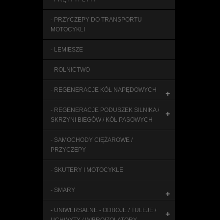
- PRZYCZEPY DO TRANSPORTU
MOTOCYKLI
- LEMIESZE
- ROLNICTWO
- REGENERACJE KÓŁ NAPĘDOWYCH
+
- REGENERACJE PODUSZEK SILNIKA /
+
SKRZYNI BIEGÓW / KÓŁ PASOWYCH
- SAMOCHODY CIĘŻAROWE /
PRZYCZEPY
- SKUTERY I MOTOCYKLE
- SMARY
+
- UNIWERSALNE - ODBOJE / TULEJE /
+