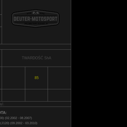
TWARDOŚĆ
ShA
85
ąć.
TA:
) (02.2002 - 08.2007)
120) (09.2002 - 03.2010)