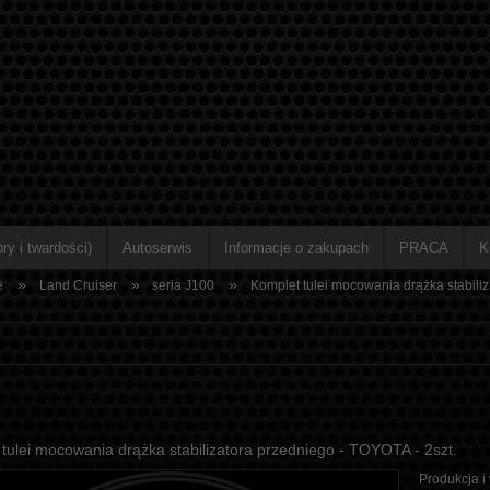
ry i twardości)
Autoserwis
Informacje o zakupach
PRACA
K
»
»
»
e
Land Cruiser
seria J100
Komplet tulei mocowania drążka stabiliz
tulei mocowania drążka stabilizatora przedniego - TOYOTA - 2szt.
Produkcja i