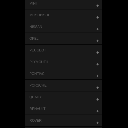
MINI
+
MITSUBISHI
+
NISSAN
+
OPEL
+
PEUGEOT
+
PLYMOUTH
+
PONTIAC
+
PORSCHE
+
QUADY
+
RENAULT
+
ROVER
+