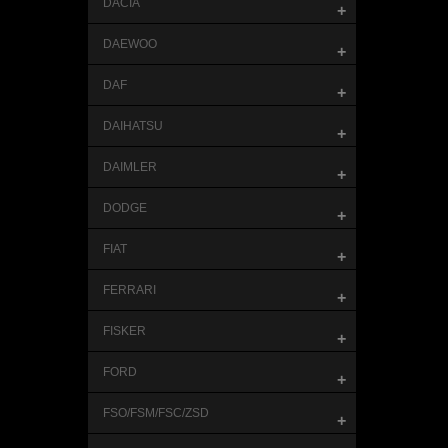
DACIA
+
DAEWOO
+
DAF
+
DAIHATSU
+
DAIMLER
+
DODGE
+
FIAT
+
FERRARI
+
FISKER
+
FORD
+
FSO/FSM/FSC/ZSD
+