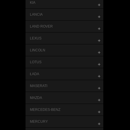
KIA
+
LANCIA
+
LAND ROVER
+
LEXUS
+
LINCOLN
+
LOTUS
+
ŁADA
+
MASERATI
+
MAZDA
+
MERCEDES-BENZ
+
MERCURY
+