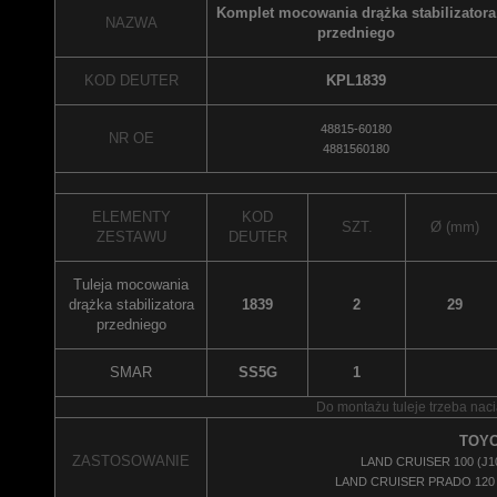
Komplet mocowania drążka stabilizatora
NAZWA
przedniego
KOD DEUTER
KPL1839
48815-60180
NR OE
4881560180
ELEMENTY
KOD
SZT.
Ø (mm)
ZESTAWU
DEUTER
Tuleja mocowania
drążka stabilizatora
1839
2
29
przedniego
SMAR
SS5G
1
Do montażu tuleje trzeba naci
TOYO
ZASTOSOWANIE
LAND CRUISER 100 (J100
LAND CRUISER PRADO 120 (J