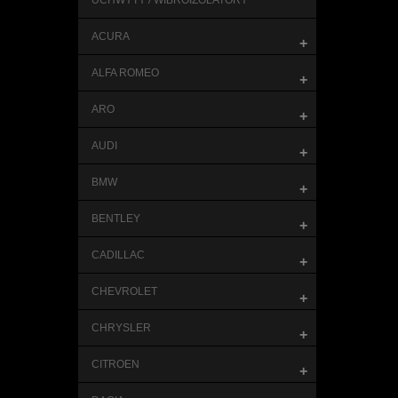
UCHWYTY / WIBROIZOLATORY
ACURA
+
ALFA ROMEO
+
ARO
+
AUDI
+
BMW
+
BENTLEY
+
CADILLAC
+
CHEVROLET
+
CHRYSLER
+
CITROEN
+