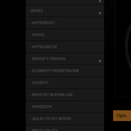
+
ODZIEŻ
+
- WYPRZEDAŻ -
- GARAŻ -
- WYPEŁNIACZE
- BISHOP’S ORIGINAL
+
- ELEMENTY PRZEMYSŁOWE
- GADŻETY
- MASZYNY BUDOWLANE
- NARZĘDZIA
Opis
- OLEJE I PŁYNY MITASU
- PRĘTY I PŁYTY