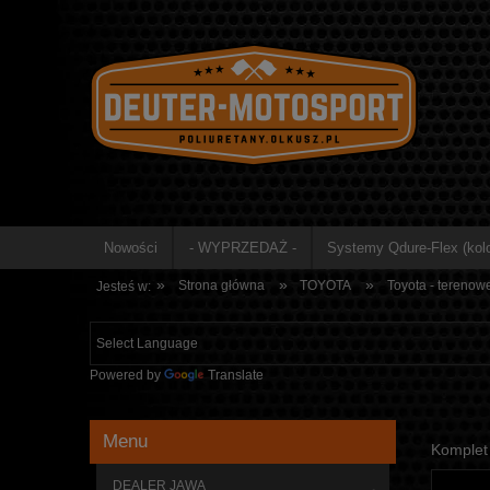
Nowości
- WYPRZEDAŻ -
Systemy Qdure-Flex (kolo
»
»
»
Strona główna
TOYOTA
Toyota - terenow
Jesteś w:
Powered by
Translate
Menu
Komplet 
DEALER JAWA