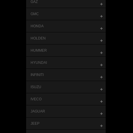
GAZ
+
GMC
+
HONDA
+
HOLDEN
+
HUMMER
+
HYUNDAI
+
INFINITI
+
ISUZU
+
IVECO
+
JAGUAR
+
JEEP
+