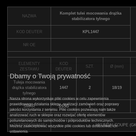
Komplet tulei mocowania drążka
NAZWA
stabilizatora tylnego
KOD DEUTER
KPL1447
NR OE
ELEMENTY
KOD
SZT.
Ø (mm)
ZESTAWU
DEUTER
Dbamy o Twoją prywatność
Tuleja mocowania
drążka stabilizatora
1447
2
18/19
tylnego
Nasza strona wykorzystuje pliki cookies w celu zapewnienia
prawidłowego działania sklepu, realizacji zamówień oraz poprawy
SMAR
SS5G
1
jakości korzystania z serwisu. Pliki cookies pozwalają nam także
analizować ruch w sklepie oraz rozwijać ofertę elementów
poliuretanowych do samochodów i półproduktów technicznych.
ZASTOSOWANIE
HYUNDAI COUPE (GK)
Możesz zaakceptować wszystkie pliki cookies lub dostosować ich
ustawienia.