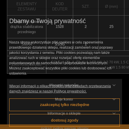
ELEMENTY
KOD
SZT.
Ø (mm)
ZESTAWU
DEUTER
Dbamy o Twoją prywatność
Tuleja mocowania
drążka stabilizatora
1528
2
25
przedniego
Nasza strona wykorzystuje pliki cookies w celu zapewnienia
SMAR
SS5G
1
prawidłowego działania sklepu, realizacji zamówień oraz poprawy
jakości korzystania z serwisu. Pliki cookies pozwalają nam także
analizować ruch w sklepie oraz rozwijać ofertę elementów
COLT VI (Z3_A, Z2_A) 1.1 55 kW, 1.3 70 kW, 1.5 C
poliuretanowych do samochodów i półproduktów technicznych.
ZASTOSOWANIE
kW 1.5 80 
Możesz zaakceptować wszystkie pliki cookies lub dostosować ich
ustawienia.
Warunki zakupów
Więcej informacji o plikach cookies oraz zasadach przetwarzania
danych znajdziesz w naszej Polityce prywatności.
Moje konto
zaakceptuj tylko niezbędne
Informacje o sklepie
dostosuj zgody
pokaż pełną wersję strony