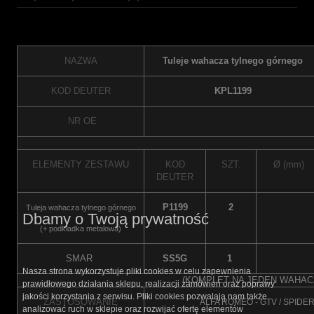
NAZWA
Tuleje wahacza tylnego górnego
KOD DEUTER
KPL1199
NR OE
ELEMENTY ZESTAWU
KOD
SZT.
Ø (mm)
DEUTER
P1199
2
Tuleja wahacza tylnego górnego
Dbamy o Twoją prywatność
(+ podkładka metalowa)
SMAR
SS5G
1
Nasza strona wykorzystuje pliki cookies w celu zapewnienia
(KOMPLET NA JEDEN WAHAC
prawidłowego działania sklepu, realizacji zamówień oraz poprawy
jakości korzystania z serwisu. Pliki cookies pozwalają nam także
ZASTOSOWANIE
ALFA ROMEO - GTV / SPIDER 
analizować ruch w sklepie oraz rozwijać ofertę elementów