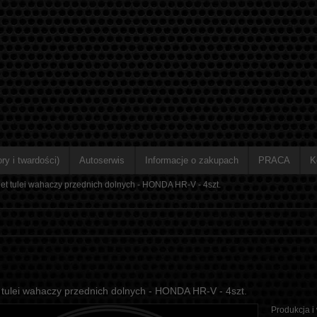
ry i twardości)
Autoserwis
Informacje o zakupach
PRACA
K
et tulei wahaczy przednich dolnych - HONDA HR-V - 4szt.
tulei wahaczy przednich dolnych - HONDA HR-V - 4szt.
Produkcja i