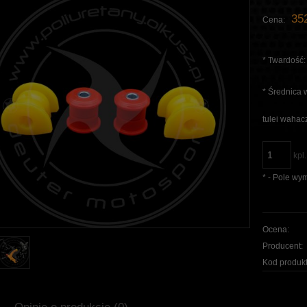
352
Cena:
*
Twardość:
*
Średnica 
tulei wahac
kpl.
*
- Pole wy
Ocena:
Producent:
Kod produkt