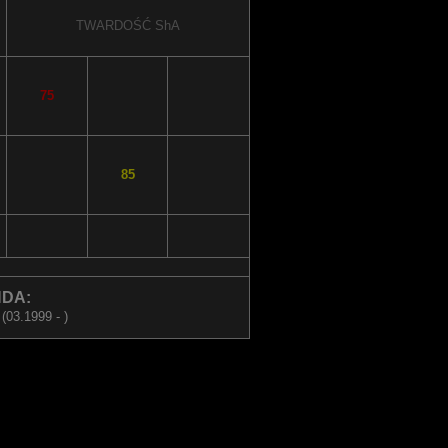
TWARDOŚĆ
ShA
75
85
DA:
(03.1999 - )