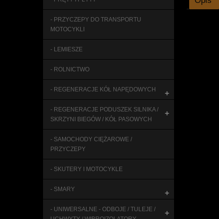
Opis
- PRZYCZEPY DO TRANSPORTU
MOTOCYKLI
- LEMIESZE
- ROLNICTWO
- REGENERACJE KÓŁ NAPĘDOWYCH
+
- REGENERACJE PODUSZEK SILNIKA /
+
SKRZYNI BIEGÓW / KÓŁ PASOWYCH
- SAMOCHODY CIĘŻAROWE /
PRZYCZEPY
- SKUTERY I MOTOCYKLE
- SMARY
+
- UNIWERSALNE - ODBOJE / TULEJE /
+