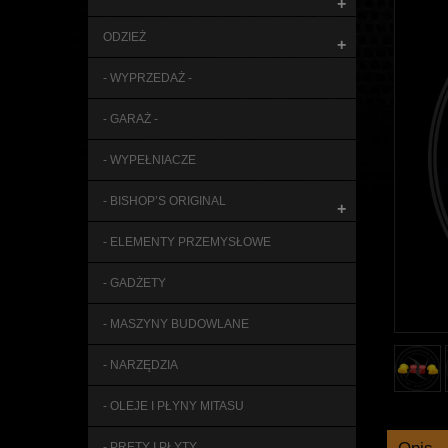
+
ODZIEŻ
+
- WYPRZEDAŻ -
- GARAŻ -
- WYPEŁNIACZE
- BISHOP’S ORIGINAL
+
- ELEMENTY PRZEMYSŁOWE
- GADŻETY
- MASZYNY BUDOWLANE
- NARZĘDZIA
- OLEJE I PŁYNY MITASU
- PRĘTY I PŁYTY