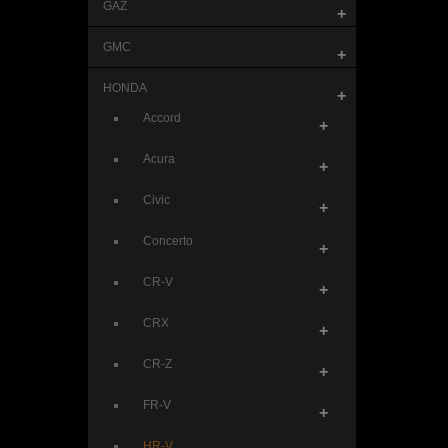
GAZ
+
GMC
+
HONDA
+
Accord
+
Acura
+
Civic
+
Concerto
+
CR-V
+
CRX
+
CR-Z
+
FR-V
+
HR-V