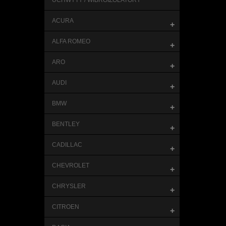
UCHWYTY / WIBROIZOLATORY
ACURA
+
ALFA ROMEO
+
ARO
+
AUDI
+
BMW
+
BENTLEY
+
CADILLAC
+
CHEVROLET
+
CHRYSLER
+
CITROEN
+