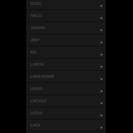
ISUZU
+
IVECO
+
JAGUAR
+
JEEP
+
KIA
+
LANCIA
+
LAND ROVER
+
LEXUS
+
LINCOLN
+
LOTUS
+
ŁADA
+