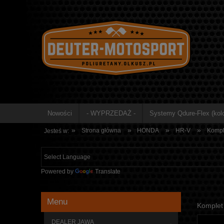
Nowości
- WYPRZEDAŻ -
Systemy Qdure-Flex (kolo
»
»
»
»
Strona główna
HONDA
HR-V
Kompl
Jesteś w:
Powered by
Translate
Menu
Komplet 
DEALER JAWA