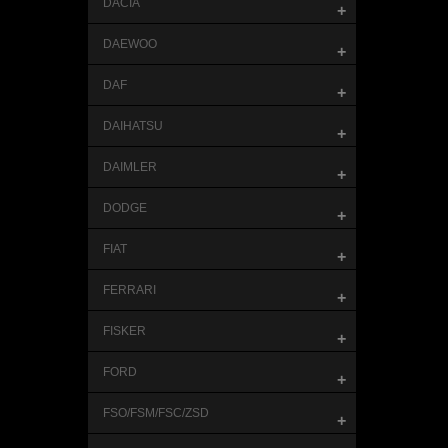
DACIA
+
DAEWOO
+
DAF
+
DAIHATSU
+
DAIMLER
+
DODGE
+
FIAT
+
FERRARI
+
FISKER
+
FORD
+
FSO/FSM/FSC/ZSD
+