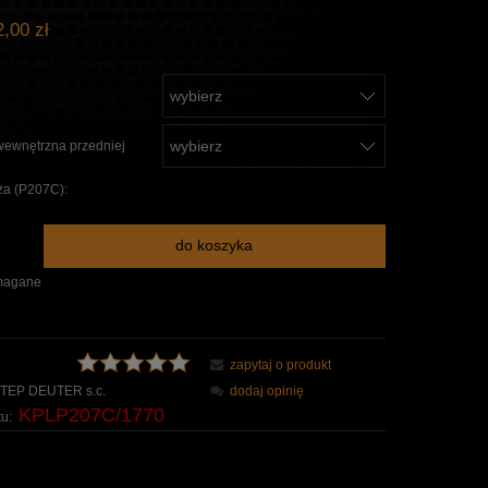
,00 zł
wewnętrzna przedniej
za (P207C):
do koszyka
magane
zapytaj o produkt
TEP DEUTER s.c.
dodaj opinię
KPLP207C/1770
u: