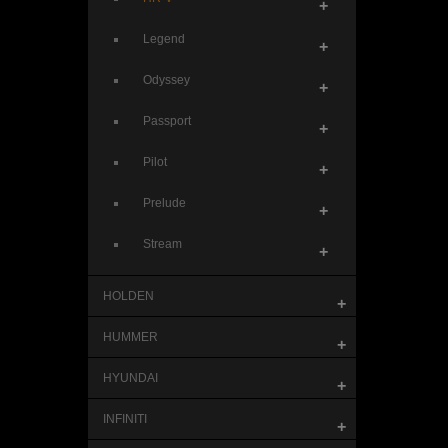
+
Legend
+
Odyssey
+
Passport
+
Pilot
+
Prelude
+
Stream
+
HOLDEN
+
HUMMER
+
HYUNDAI
+
INFINITI
+