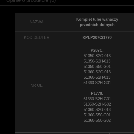
Opinie o produkcie (0)
Komplet tulei wahaczy
NAZWA
przednich dolnych
KOD DEUTER
KPLP207C/1770
P207C:
51350-S2G-013
51350-S2H-013
51350-S50-G01
51360-S2G-013
51360-S2H-013
51360-S2H-G01
NR OE
P1770:
51350-S2H-G01
51350-S2H-G02
51360-S2G-013
51360-S50-G01
51360-S50-G02