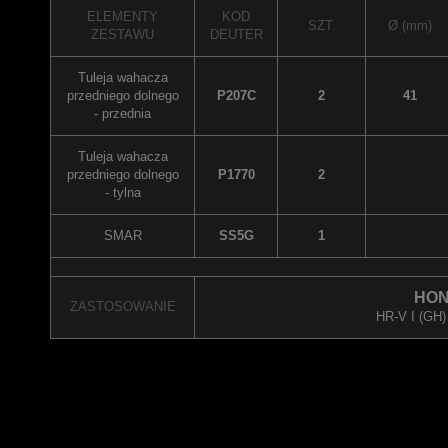
ELEMENTY
KOD
SZT.
Ø (mm)
ZESTAWU
DEUTER
Tuleja wahacza
przedniego dolnego
P207C
2
41
- przednia
Tuleja wahacza
przedniego dolnego
P1770
2
- tylna
SMAR
SS5G
1
HON
ZASTOSOWANIE
HR-V I (GH) 