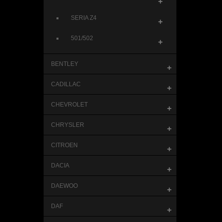
+
SERIA Z4
+
501/502
+
BENTLEY
+
CADILLAC
+
CHEVROLET
+
CHRYSLER
+
CITROEN
+
DACIA
+
DAEWOO
+
DAF
+