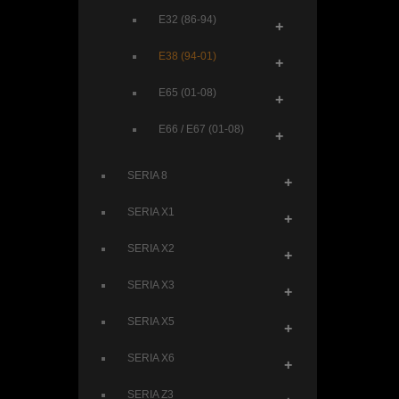
E32 (86-94)
+
E38 (94-01)
+
E65 (01-08)
+
E66 / E67 (01-08)
+
SERIA 8
+
SERIA X1
+
SERIA X2
+
SERIA X3
+
SERIA X5
+
SERIA X6
+
SERIA Z3