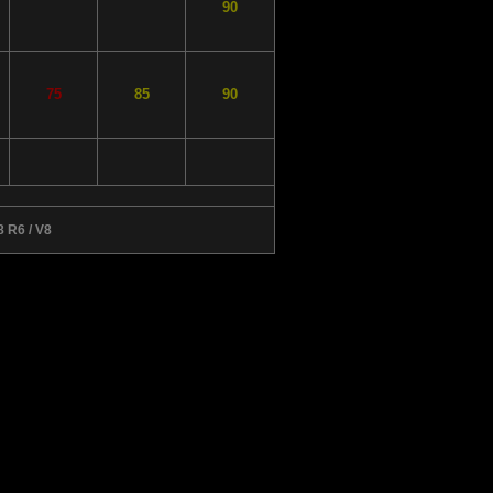
90
75
85
90
 R6 / V8