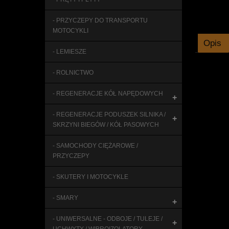
- PRZYCZEPY DO TRANSPORTU
MOTOCYKLI
Opis
- LEMIESZE
- ROLNICTWO
- REGENERACJE KÓŁ NAPĘDOWYCH
+
- REGENERACJE PODUSZEK SILNIKA /
+
SKRZYNI BIEGÓW / KÓŁ PASOWYCH
- SAMOCHODY CIĘŻAROWE /
PRZYCZEPY
- SKUTERY I MOTOCYKLE
- SMARY
+
- UNIWERSALNE - ODBOJE / TULEJE /
+