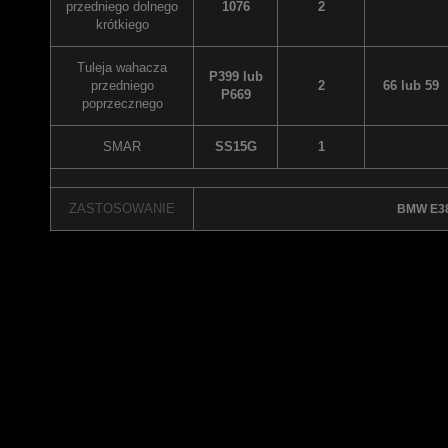
przedniego dolnego
1076
2
krótkiego
Tuleja wahacza
P399 lub
przedniego
2
66 lub 59
P669
poprzecznego
SMAR
SS15G
1
ZASTOSOWANIE
BMW E38