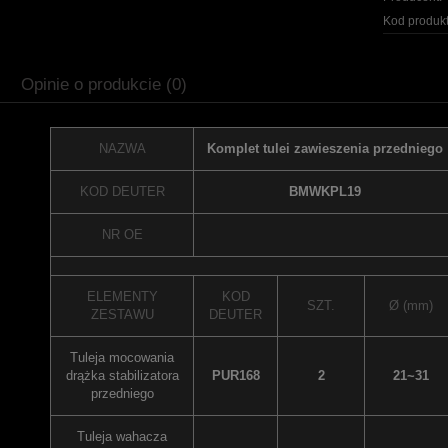
Kod produkt
Opinie o produkcie (0)
NAZWA
Komplet tulei zawieszenia przedniego
KOD DEUTER
BMWKPL19
NR OE
ELEMENTY
KOD
SZT.
Ø (mm)
ZESTAWU
DEUTER
Tuleja mocowania
drążka stabilizatora
PUR168
2
21~31
przedniego
Tuleja wahacza