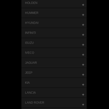
HOLDEN
+
HUMMER
+
HYUNDAI
+
INFINITI
+
ISUZU
+
IVECO
+
JAGUAR
+
JEEP
+
KIA
+
LANCIA
+
LAND ROVER
+