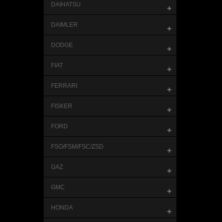
DAIHATSU
+
DAIMLER
+
DODGE
+
FIAT
+
FERRARI
+
FISKER
+
FORD
+
FSO/FSM/FSC/ZSD
+
GAZ
+
GMC
+
HONDA
+