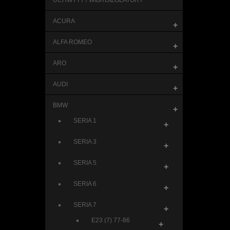
UCHWYTY / WIBROIZOLATORY
ACURA
+
ALFA ROMEO
+
ARO
+
AUDI
+
BMW
+
SERIA 1
+
SERIA 3
+
SERIA 5
+
SERIA 6
+
SERIA 7
+
E23 (7) 77-86
+