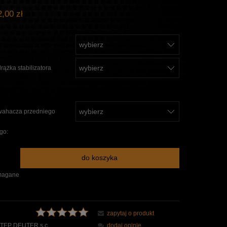
,00 zł
rążka stabilizatora
:
wahacza przedniego
go:
do koszyka
magane
zapytaj o produkt
TEP DEUTER s.c.
dodaj opinię