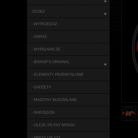
+
ODZIEŻ
+
- WYPRZEDAŻ -
- GARAŻ -
- WYPEŁNIACZE
- BISHOP’S ORIGINAL
+
- ELEMENTY PRZEMYSŁOWE
- GADŻETY
- MASZYNY BUDOWLANE
- NARZĘDZIA
- OLEJE I PŁYNY MITASU
- PRĘTY I PŁYTY