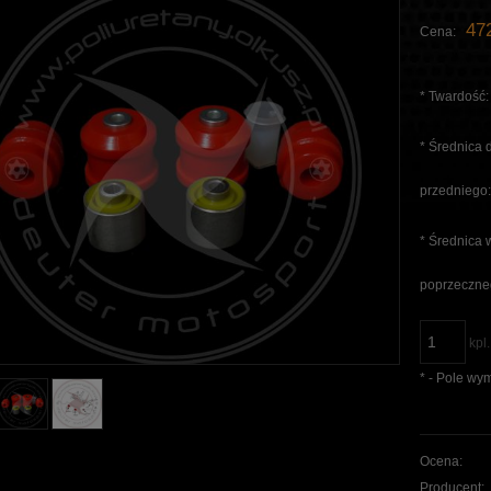
472
Cena:
*
Twardość:
*
Średnica d
przedniego
*
Średnica 
poprzeczne
kpl.
*
- Pole wy
Ocena:
Producent: