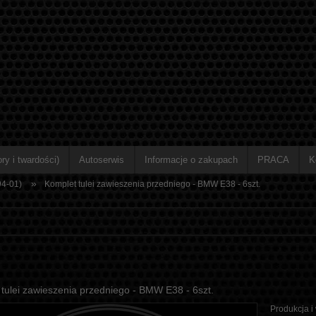
ry i twardości)
Autoserwis
Informacje o zakupach
PRACA
K
»
94-01)
Komplet tulei zawieszenia przedniego - BMW E38 - 6szt.
tulei zawieszenia przedniego - BMW E38 - 6szt.
Produkcja i