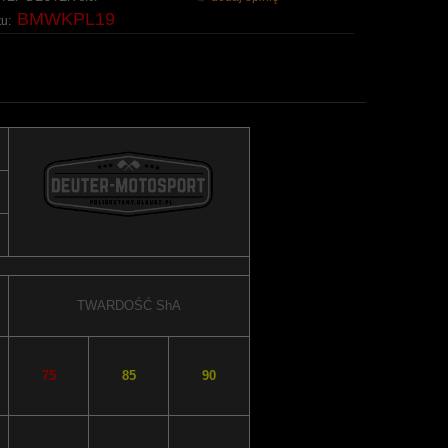
BMWKPL19
u:
TWARDOŚĆ
ShA
75
85
90