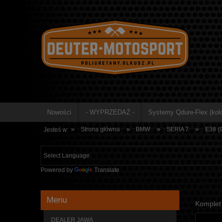
Nowości
- WYPRZEDAŻ -
Systemy Qdure-Flex (kolo
»
»
»
»
Strona główna
BMW
SERIA 7
E38 (
Jesteś w:
Powered by
Translate
Menu
Komplet 
DEALER JAWA