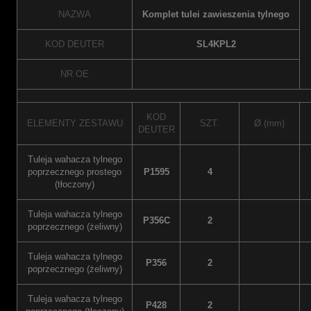
NAZWA
Komplet tulei zawieszenia tylnego
KOD DEUTER
SL4KPL2
NR OE
KOD
ELEMENTY ZESTAWU
SZT.
Ø (mm)
DEUTER
Tuleja wahacza tylnego
poprzecznego prostego
P1595
4
(tłoczony)
Tuleja wahacza tylnego
P356C
2
poprzecznego (żeliwny)
Tuleja wahacza tylnego
P356
2
poprzecznego (żeliwny)
Tuleja wahacza tylnego
P428
2