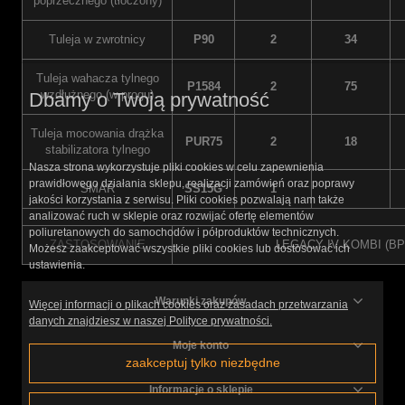
poprzecznego (tłoczony)
Tuleja w zwrotnicy
P90
2
34
Tuleja wahacza tylnego
P1584
2
75
wzdłużnego (w progu)
Dbamy o Twoją prywatność
Tuleja mocowania drążka
PUR75
2
18
stabilizatora tylnego
Nasza strona wykorzystuje pliki cookies w celu zapewnienia
prawidłowego działania sklepu, realizacji zamówień oraz poprawy
SMAR
SS15G
1
jakości korzystania z serwisu. Pliki cookies pozwalają nam także
analizować ruch w sklepie oraz rozwijać ofertę elementów
poliuretanowych do samochodów i półproduktów technicznych.
ZASTOSOWANIE
LEGACY IV KOMBI (BP)
Możesz zaakceptować wszystkie pliki cookies lub dostosować ich
ustawienia.
Warunki zakupów
Więcej informacji o plikach cookies oraz zasadach przetwarzania
danych znajdziesz w naszej Polityce prywatności.
Moje konto
zaakceptuj tylko niezbędne
Informacje o sklepie