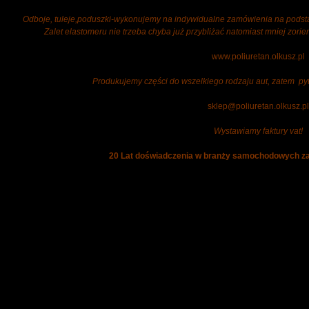
Odboje, tuleje,poduszki-wykonujemy na indywidualne zamówienia na pods
Zalet elastomeru nie trzeba chyba już przybliżać natomiast mniej zor
www.poliuretan.olkusz.pl
Produkujemy części do wszelkiego rodzaju aut, zatem py
sklep@poliuretan.olkusz.pl
Wystawiamy faktury vat!
20 Lat doświadczenia w branży samochodowych za