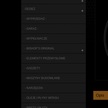
+
ODZIEŻ
+
- WYPRZEDAŻ -
- GARAŻ -
- WYPEŁNIACZE
- BISHOP’S ORIGINAL
+
- ELEMENTY PRZEMYSŁOWE
- GADŻETY
- MASZYNY BUDOWLANE
- NARZĘDZIA
Opis
- OLEJE I PŁYNY MITASU
- PRĘTY I PŁYTY