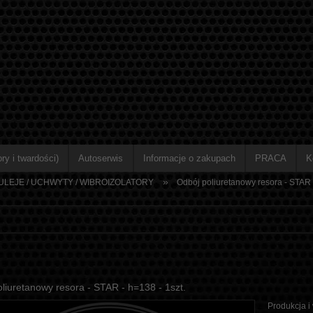
ry i twardości)
Autoserwis
Informacje o zakupach
PRACA
K
»
TULEJE / UCHWYTY / WIBROIZOLATORY
Odbój poliuretanowy resora - STAR -
liuretanowy resora - STAR - h=138 - 1szt.
Produkcja i