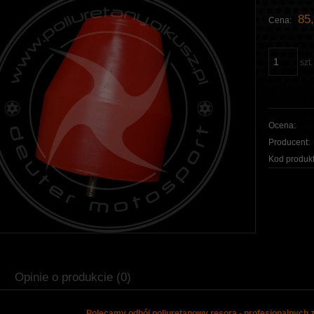
85,
Cena:
szt.
Ocena:
Producent:
Kod produkt
Opinie o produkcie (0)
Polecamy odbój poliuretanowy resora - profesjonalnych