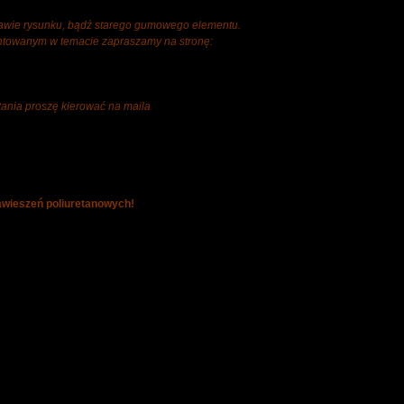
tawie rysunku, bądź starego gumowego elementu.
ientowanym w temacie zapraszamy na stronę:
tania proszę kierować na maila
wieszeń poliuretanowych!