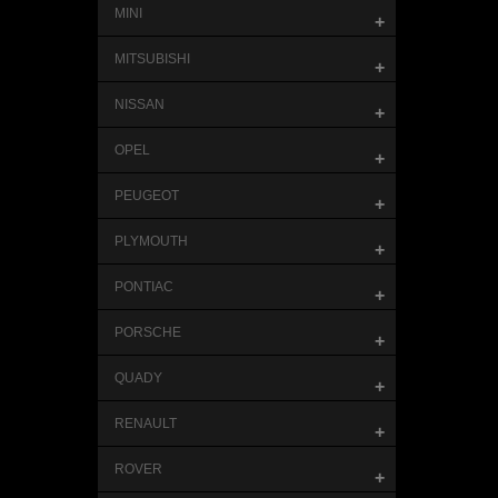
MINI
+
MITSUBISHI
+
NISSAN
+
OPEL
+
PEUGEOT
+
PLYMOUTH
+
PONTIAC
+
PORSCHE
+
QUADY
+
RENAULT
+
ROVER
+