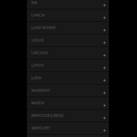
KIA
+
LANCIA
+
LAND ROVER
+
LEXUS
+
LINCOLN
+
LOTUS
+
ŁADA
+
MASERATI
+
MAZDA
+
MERCEDES-BENZ
+
MERCURY
+