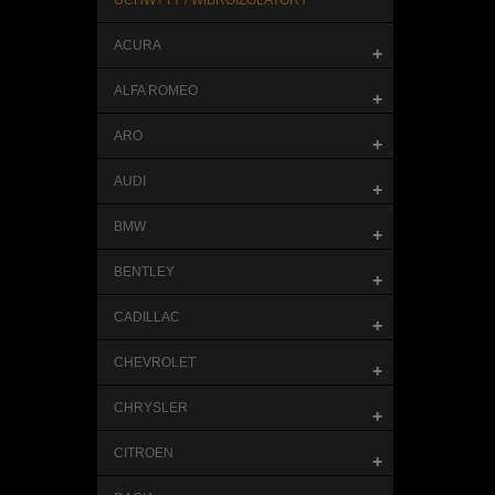
UCHWYTY / WIBROIZOLATORY
ACURA
+
ALFA ROMEO
+
ARO
+
AUDI
+
BMW
+
BENTLEY
+
CADILLAC
+
CHEVROLET
+
CHRYSLER
+
CITROEN
+