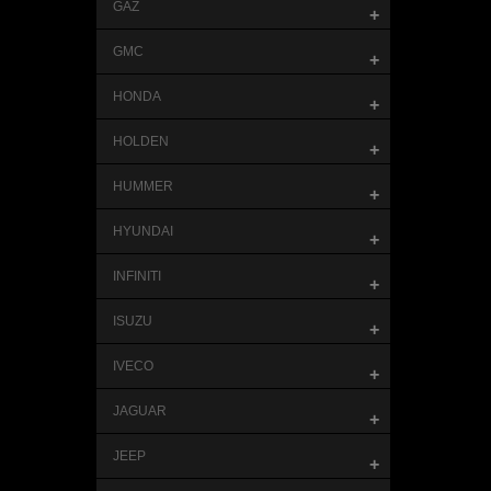
GAZ
+
GMC
+
HONDA
+
HOLDEN
+
HUMMER
+
HYUNDAI
+
INFINITI
+
ISUZU
+
IVECO
+
JAGUAR
+
JEEP
+