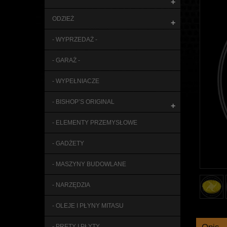
+
ODZIEŻ
+
- WYPRZEDAŻ -
- GARAŻ -
- WYPEŁNIACZE
- BISHOP’S ORIGINAL
+
- ELEMENTY PRZEMYSŁOWE
- GADŻETY
- MASZYNY BUDOWLANE
- NARZĘDZIA
- OLEJE I PŁYNY MITASU
- PRĘTY I PŁYTY