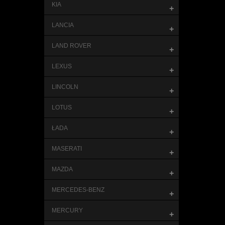
KIA
+
LANCIA
+
LAND ROVER
+
LEXUS
+
LINCOLN
+
LOTUS
+
ŁADA
+
MASERATI
+
MAZDA
+
MERCEDES-BENZ
+
MERCURY
+