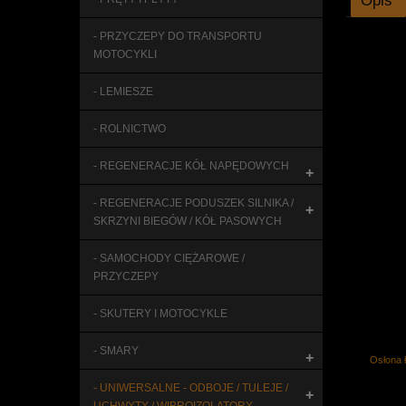
Opis
- PRZYCZEPY DO TRANSPORTU
MOTOCYKLI
- LEMIESZE
- ROLNICTWO
- REGENERACJE KÓŁ NAPĘDOWYCH
+
- REGENERACJE PODUSZEK SILNIKA /
+
SKRZYNI BIEGÓW / KÓŁ PASOWYCH
- SAMOCHODY CIĘŻAROWE /
PRZYCZEPY
- SKUTERY I MOTOCYKLE
- SMARY
+
Osłona 
- UNIWERSALNE - ODBOJE / TULEJE /
+