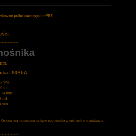
awieszeń poliuretanowych >PEZ
ści.
*************
nośnika
DZI:
nika - 90ShA
45 mm.
40 mm.
 74 mm.
 szt.
8 mm.
Osłona jest mocowana na łapie podnośnika w celu ochrony podwozia
************