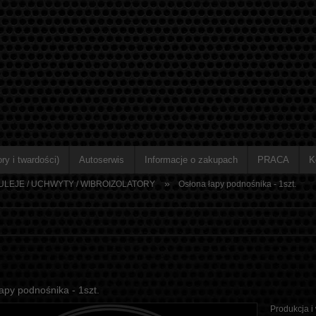
ry i twardości)
Autoserwis
Informacje o zakupach
PRACA
K
»
TULEJE / UCHWYTY / WIBROIZOLATORY
Osłona łapy podnośnika - 1szt.
apy podnośnika - 1szt.
Produkcja i