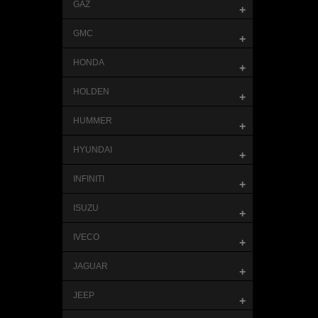
GAZ
+
GMC
+
HONDA
+
HOLDEN
+
HUMMER
+
HYUNDAI
+
INFINITI
+
ISUZU
+
IVECO
+
JAGUAR
+
JEEP
+