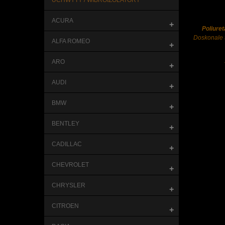
UCHWYTY / WIBROIZOLATORY
ACURA
+
Poliure
Doskonale 
ALFA ROMEO
+
ARO
+
AUDI
+
BMW
+
BENTLEY
+
CADILLAC
+
CHEVROLET
+
CHRYSLER
+
CITROEN
+