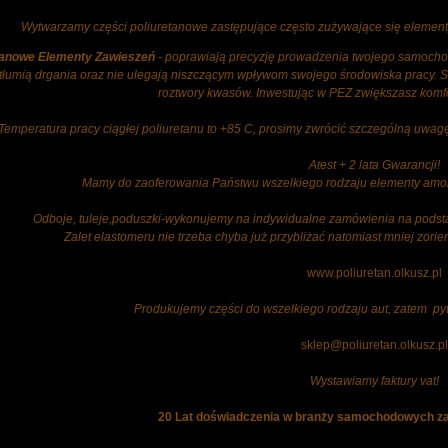
Wytwarzamy części poliuretanowe zastępujące często zużywające się eleme
tanowe Elementy Zawieszeń
- poprawiają precyzję prowadzenia twojego samochod
tłumią drgania oraz nie ulegają niszczącym wpływom swojego środowiska pracy. S
roztwory kwasów. Inwestując w PEZ zwiększasz komfo
Temperatura pracy ciągłej poliuretanu to +85 C, prosimy zwrócić szczególną uwagę
Atest + 2 lata Gwarancji!
Mamy do zaoferowania Państwu wszelkiego rodzaju elementy amort
Odboje, tuleje,poduszki-wykonujemy na indywidualne zamówienia na pods
Zalet elastomeru nie trzeba chyba już przybliżać natomiast mniej zor
www.poliuretan.olkusz.pl
Produkujemy części do wszelkiego rodzaju aut, zatem py
sklep@poliuretan.olkusz.pl
Wystawiamy faktury vat!
20 Lat doświadczenia w branży samochodowych za