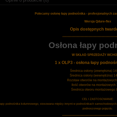
Opinie o produkcie (0)
Polecamy osłonę łapy podnośnika - profesjonalnych z
Wersja Qdure-flex
Opis dostępnych twardo
*****************************************
Osłona łapy pod
W SKŁAD SPRZEDAŻY WCHO
1 x OLP3 - osłona łapy podnoś
Średnica osłony (zewnętrzna) 1
Średnica osłony (wewnętrzna) 1
Rozstaw otworów na montażowych
Ilość otworów na montażowych 3
Średnica otworu montażowego 
CEL I ZASTOSOWANIE:
łapy podnośnika kolumnowego, stosowana między innymi w podnośnikach samochodowych. 
podnoszonego pojazdu.
******************************************