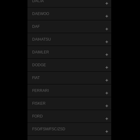
DACIA
+
DAEWOO
+
DAF
+
DAIHATSU
+
DAIMLER
+
DODGE
+
FIAT
+
FERRARI
+
FISKER
+
FORD
+
FSO/FSM/FSC/ZSD
+