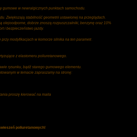
nty gumowe w newralgicznych punktach samochodu.
u. Zwiększają stabilność geometrii ustawionej na przeglądach.
ą olejoodporne, dobrze znoszą rozpuszczalniki, benzynę oraz 10%
rt i bezpieczeństwo jazdy.
 przy modyfikacjach w komorze silnika na ten parametr.
yzujące z elastomeru poliuretanowego.
tawie rysunku, bądź starego gumowego elementu.
ientowanym w temacie zapraszamy na stronę:
tania proszę kierować na maila
wieszeń poliuretanowych!