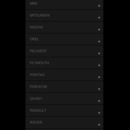
MINI
+
MITSUBISHI
+
NISSAN
+
OPEL
+
PEUGEOT
+
PLYMOUTH
+
PONTIAC
+
PORSCHE
+
QUADY
+
RENAULT
+
ROVER
+