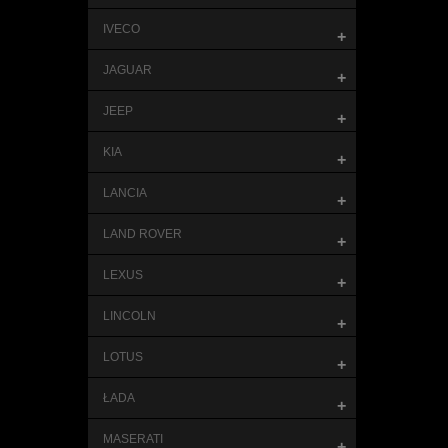
IVECO
+
JAGUAR
+
JEEP
+
KIA
+
LANCIA
+
LAND ROVER
+
LEXUS
+
LINCOLN
+
LOTUS
+
ŁADA
+
MASERATI
+