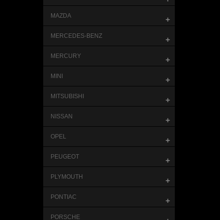
MAZDA
+
MERCEDES-BENZ
+
MERCURY
+
MINI
+
MITSUBISHI
+
NISSAN
+
OPEL
+
PEUGEOT
+
PLYMOUTH
+
PONTIAC
+
PORSCHE