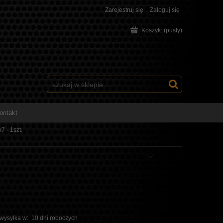
Zarejestruj się
Zaloguj się
Koszyk:
(pusty)
ontakt
7 - 1szt.
 wysyłka w:
10 dni roboczych