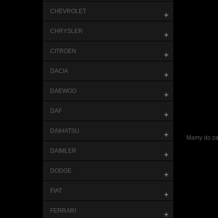
CHEVROLET
+
CHRYSLER
+
CITROEN
+
DACIA
+
DAEWOO
+
DAF
+
DAIHATSU
+
Mamy do zao
DAIMLER
+
DODGE
+
FIAT
+
FERRARI
+