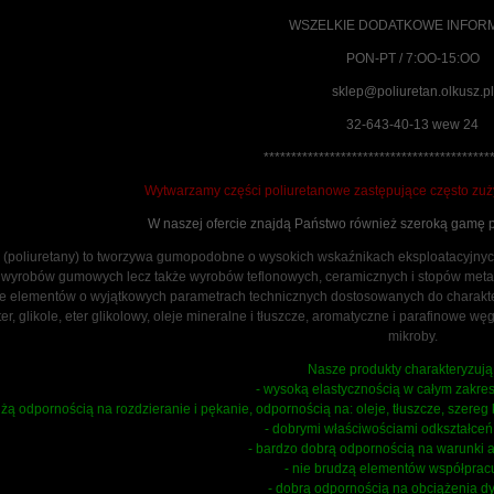
WSZELKIE DODATKOWE INFOR
PON-PT / 7:OO-15:OO
sklep@poliuretan.olkusz.pl
32-643-40-13 wew 24
*****************************************
Wytwarzamy części poliuretanowe zastępujące często zu
W naszej ofercie znajdą Państwo również szeroką gamę p
 (poliuretany) to tworzywa gumopodobne o wysokich wskaźnikach eksploatacyjnych
 wyrobów gumowych lecz także wyrobów teflonowych, ceramicznych i stopów metal
 elementów o wyjątkowych parametrach technicznych dostosowanych do charakter
ter, glikole, eter glikolowy, oleje mineralne i tłuszcze, aromatyczne i parafinowe 
mikroby.
Nasze produkty charakteryzują 
- wysoką elastycznością w całym zakres
użą odpornością na rozdzieranie i pękanie, odpornością na: oleje, tłuszcze, szere
- dobrymi właściwościami odkształceń
- bardzo dobrą odpornością na warunki 
- nie brudzą elementów współprac
- dobrą odpornością na obciążenia d