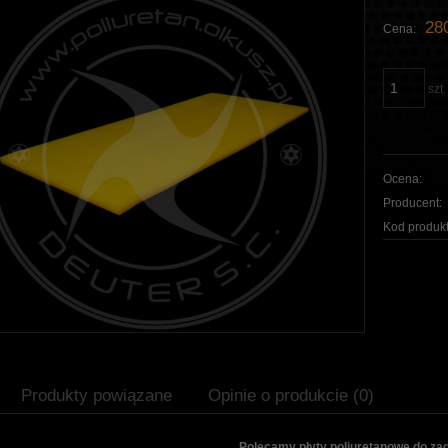
280
Cena:
szt.
Ocena:
Producent:
Kod produkt
Produkty powiązane
Opinie o produkcie (0)
Polecamy płyty poliuretanowe do za