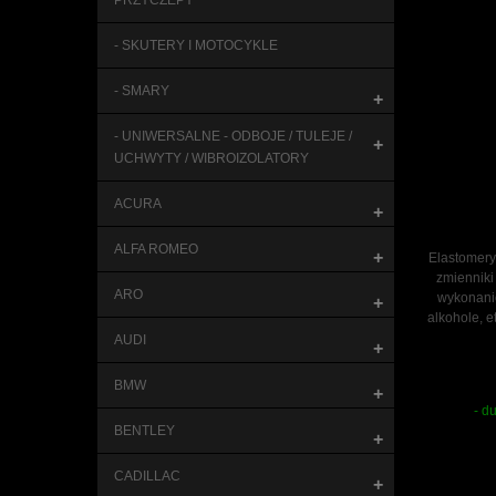
PRZYCZEPY
- SKUTERY I MOTOCYKLE
- SMARY
+
- UNIWERSALNE - ODBOJE / TULEJE /
+
UCHWYTY / WIBROIZOLATORY
ACURA
+
ALFA ROMEO
+
Elastomery
zmienniki
ARO
wykonanie
+
alkohole, e
AUDI
+
BMW
+
- d
BENTLEY
+
CADILLAC
+