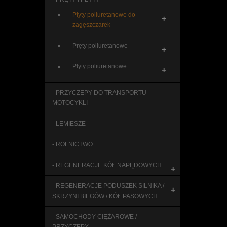
Płyty poliuretanowe do
+
zagęszczarek
Pręty poliuretanowe
+
Płyty poliuretanowe
+
- PRZYCZEPY DO TRANSPORTU
MOTOCYKLI
- LEMIESZE
- ROLNICTWO
- REGENERACJE KÓŁ NAPĘDOWYCH
+
- REGENERACJE PODUSZEK SILNIKA /
+
SKRZYNI BIEGÓW / KÓŁ PASOWYCH
- SAMOCHODY CIĘŻAROWE /