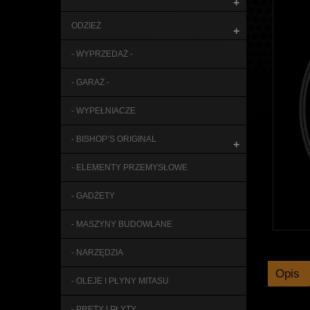
+
ODZIEŻ
+
- WYPRZEDAŻ -
- GARAŻ -
- WYPEŁNIACZE
- BISHOP’S ORIGINAL
+
- ELEMENTY PRZEMYSŁOWE
- GADŻETY
- MASZYNY BUDOWLANE
- NARZĘDZIA
Opis
- OLEJE I PŁYNY MITASU
- PRĘTY I PŁYTY