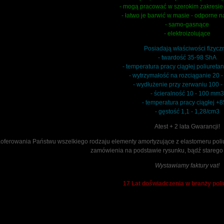
- mogą pracować w szerokim zakresie 
- łatwo je barwić w masie - odporne n
- samo-gasnące
- elektroizolujące
Posiadają właściwości fizycz
- twardość 35-98 ShA
- temperatura pracy ciągłej poliureta
- wytrzymałość na rozciąganie 20 
- wydłużenie przy zerwaniu 100 
- ścieralność 10 - 100 mm3
- temperatura pracy ciągłej +
- gęstość 1,1 - 1,28/cm3
Atest + 2 lata Gwarancji!
ferowania Państwu wszelkiego rodzaju elementy amortyzujące z elastomeru poli
zamówienia na podstawie rysunku, bądź stareg
Wystawiamy faktury vat!
17 Lat doświadczenia w branży pol