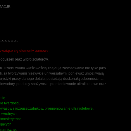
MACJE:
*************
żywające się elementy gumowe.
oduszek oraz wibroizolatorów.
. Dzięki swoim właściwością znajdują zastosowanie nie tylko jako
i, są tworzywami niezwykle uniwersalnymi ponieważ umożliwiają
ystyki pracy danego detalu, posiadają doskonałą odporność na:
węglowodory, produkty spożywcze, promieniowanie ultrafioletowe oraz
się:
ie twardości,
g kwasów i rozpuszczalników, promieniowanie ultrafioletowe,
 zwrotnych,
atmosferyczne,
ujących,
ynamiczne,