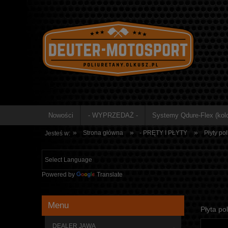
Nowości
- WYPRZEDAŻ -
Systemy Qdure-Flex (kolo
»
»
»
Strona główna
- PRĘTY I PŁYTY
Płyty po
Jesteś w:
Powered by
Translate
Menu
Płyta po
DEALER JAWA