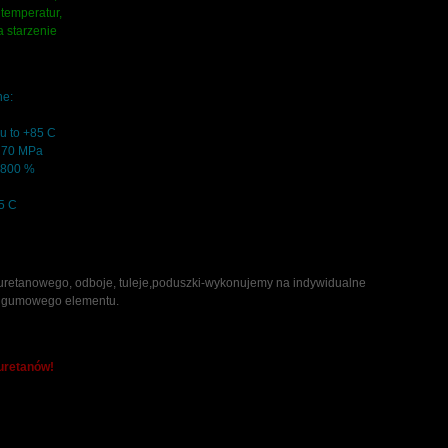
temperatur,
a starzenie
ne:
nu to +85 C
- 70 MPa
- 800 %
85 C
uretanowego, odboje, tuleje,poduszki-wykonujemy na indywidualne
o gumowego elementu.
iuretanów!