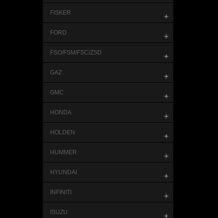
FISKER
+
FORD
+
FSO/FSM/FSC/ZSD
+
GAZ
+
GMC
+
HONDA
+
HOLDEN
+
HUMMER
+
HYUNDAI
+
INFINITI
+
ISUZU
+