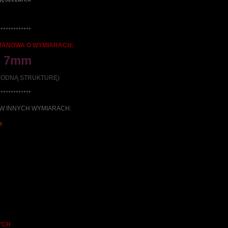
*************
ETANOWA O WYMIARACH:
x 7mm
ORODNĄ STRUKTURĘ)
*************
 W INNYCH WYMIARACH:
m
YCH