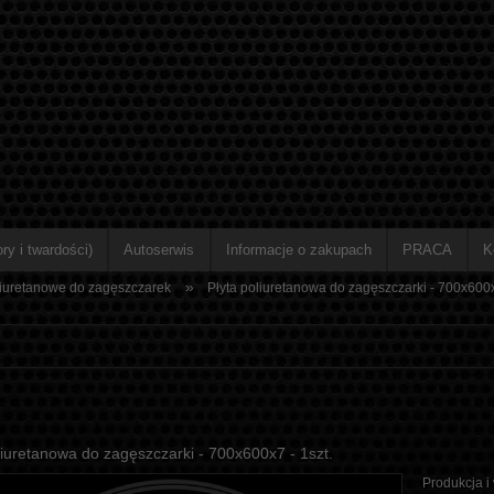
ry i twardości)
Autoserwis
Informacje o zakupach
PRACA
K
»
liuretanowe do zagęszczarek
Płyta poliuretanowa do zagęszczarki - 700x600x
liuretanowa do zagęszczarki - 700x600x7 - 1szt.
Produkcja i