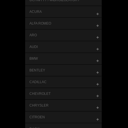
UCHWYTY / WIBROIZOLATORY
ACURA
+
ALFA ROMEO
+
ARO
+
AUDI
+
BMW
+
BENTLEY
+
CADILLAC
+
CHEVROLET
+
CHRYSLER
+
CITROEN
+