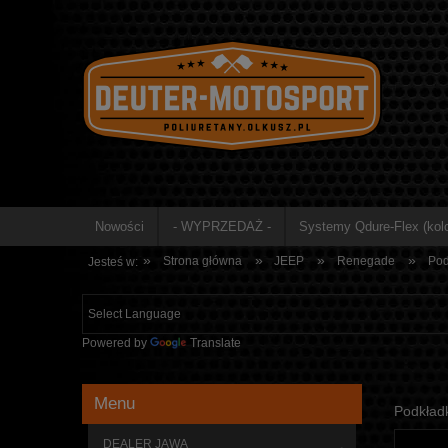
Nowości
- WYPRZEDAŻ -
Systemy Qdure-Flex (kolo
»
»
»
»
Strona główna
JEEP
Renegade
Pod
Jesteś w:
Powered by
Translate
Menu
Podkład
DEALER JAWA