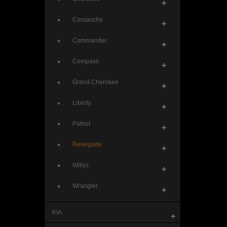
+
Comanche
+
Commander
+
Compass
+
Grand Cherokee
+
Liberty
+
Patriot
+
Renegade
+
Willys
+
Wrangler
+
KIA
+