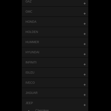
GAZ
+
GMC
+
HONDA
+
HOLDEN
+
HUMMER
+
HYUNDAI
+
INFINITI
+
ISUZU
+
IVECO
+
JAGUAR
+
JEEP
+
Cherokee