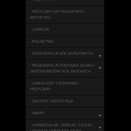
- PRZYCZEPY DO TRANSPORTU
MOTOCYKLI
- LEMIESZE
- ROLNICTWO
- REGENERACJE KÓŁ NAPĘDOWYCH
+
- REGENERACJE PODUSZEK SILNIKA /
+
SKRZYNI BIEGÓW / KÓŁ PASOWYCH
- SAMOCHODY CIĘŻAROWE /
PRZYCZEPY
- SKUTERY I MOTOCYKLE
- SMARY
+
- UNIWERSALNE - ODBOJE / TULEJE /
+