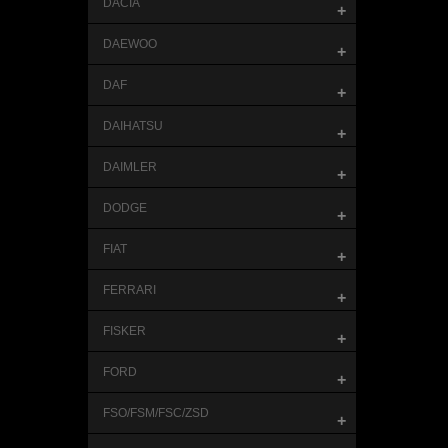
DACIA
+
DAEWOO
+
DAF
+
DAIHATSU
+
DAIMLER
+
DODGE
+
FIAT
+
FERRARI
+
FISKER
+
FORD
+
FSO/FSM/FSC/ZSD
+