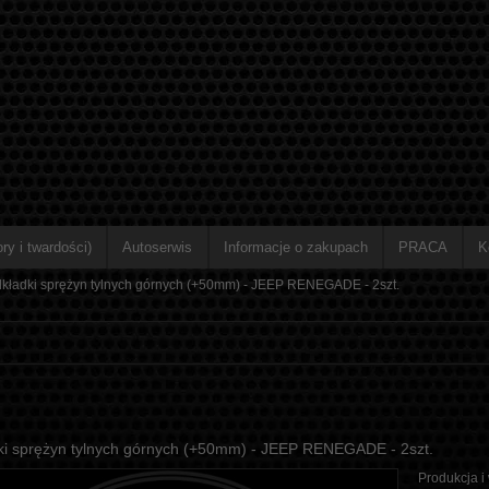
ry i twardości)
Autoserwis
Informacje o zakupach
PRACA
K
kładki sprężyn tylnych górnych (+50mm) - JEEP RENEGADE - 2szt.
ki sprężyn tylnych górnych (+50mm) - JEEP RENEGADE - 2szt.
Produkcja i