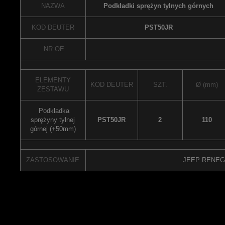
NAZWA
Podkładki sprężyn tylnych górnych
KOD DEUTER
PST50JR
NR OE
ELEMENTY
KOD DEUTER
SZT.
Ø (mm)
ZESTAWU
Podkładka
sprężyny tylnej
PST50JR
2
110
górnej (+50mm)
ZASTOSOWANIE
JEEP RENEGA