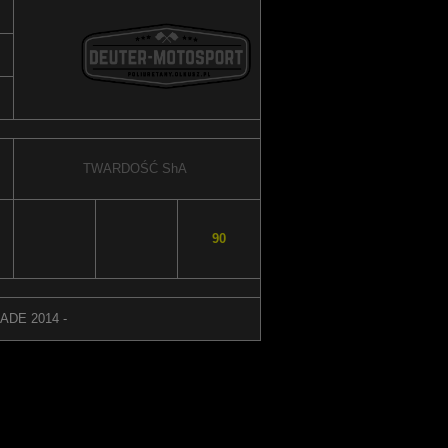
TWARDOŚĆ
ShA
90
DE 2014 -