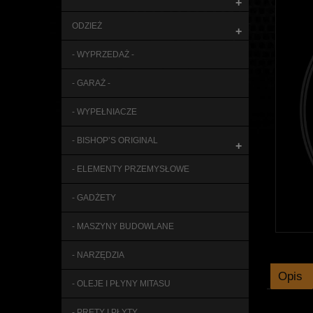
+
ODZIEŻ
+
- WYPRZEDAŻ -
- GARAŻ -
- WYPEŁNIACZE
- BISHOP’S ORIGINAL
+
- ELEMENTY PRZEMYSŁOWE
- GADŻETY
- MASZYNY BUDOWLANE
- NARZĘDZIA
Opis
- OLEJE I PŁYNY MITASU
- PRĘTY I PŁYTY