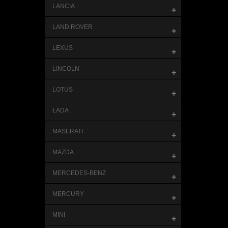
LANCIA
+
LAND ROVER
+
LEXUS
+
LINCOLN
+
LOTUS
+
ŁADA
+
MASERATI
+
MAZDA
+
MERCEDES-BENZ
+
MERCURY
+
MINI
+