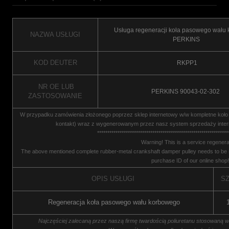
Usługa regeneracji koła pasowego wału
NAZWA USŁUGI
PERKINS
KOD DEUTER
RKPP1
NR OE LUB
PERKINS 90043-02-302
ZASTOSOWANIE
W przypadku zamówienia złożonego poprzez sklep internetowy w/w kompletne koło n
kontakt) wraz z wygenerowanym przez nasz system sprzedaży inter
****************************************************************
Warning! This is a service regenera
The above mentioned complete rubber-metal crankshaft damper pulley needs to be s
purchase ID of our online shop!
OPIS USŁUGI
SZ
Regeneracja koła pasowego wału korbowego
Najczęściej zalecaną przez naszą firmę twardością poliuretanu stosowaną w 