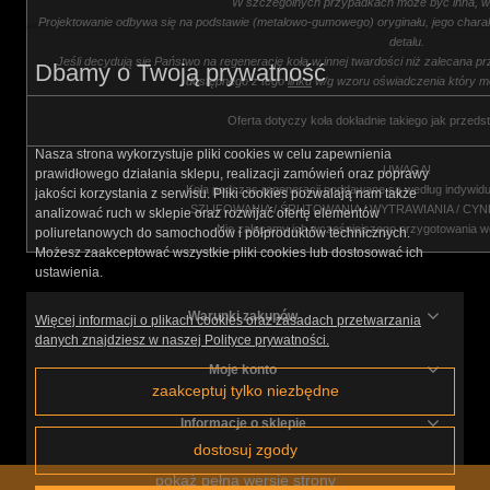
W szczególnych przypadkach może być inna, wy
Projektowanie odbywa się na podstawie (metalowo-gumowego) oryginału, jego chara
detalu.
Jeśli decydują się Państwo na regenerację koła w innej twardości niż zalecana p
Dbamy o Twoją prywatność
dostępnego z tego
linku
w/g wzoru oświadczenia który m
Oferta dotyczy koła dokładnie takiego jak przeds
Nasza strona wykorzystuje pliki cookies w celu zapewnienia
UWAGA!
prawidłowego działania sklepu, realizacji zamówień oraz poprawy
Koła podczas regeneracji poddawane są według indywid
jakości korzystania z serwisu. Pliki cookies pozwalają nam także
SZLIFOWANIA / ŚRUTOWANIA / WYTRAWIANIA / CY
analizować ruch w sklepie oraz rozwijać ofertę elementów
Nie zalecamy ich wcześniejszego przygotowania w
poliuretanowych do samochodów i półproduktów technicznych.
Możesz zaakceptować wszystkie pliki cookies lub dostosować ich
ustawienia.
Warunki zakupów
Więcej informacji o plikach cookies oraz zasadach przetwarzania
danych znajdziesz w naszej Polityce prywatności.
Moje konto
zaakceptuj tylko niezbędne
Informacje o sklepie
dostosuj zgody
pokaż pełną wersję strony