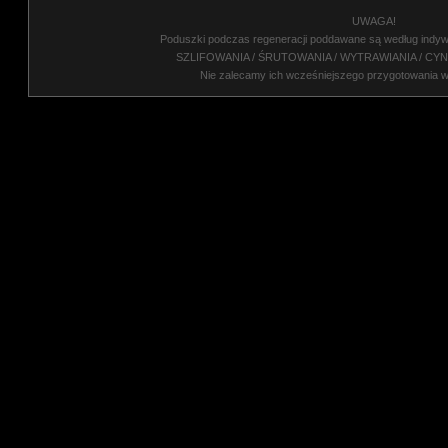
UWAGA!
Poduszki podczas regeneracji poddawane są według indyw
SZLIFOWANIA / ŚRUTOWANIA / WYTRAWIANIA / CY
Nie zalecamy ich wcześniejszego przygotowania 