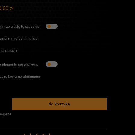
,00 zł
m, że wyślę tę część do
nia na adres firmy lub
 osobiście.:
 elementu metalowego
szczotkowanie aluminium
do koszyka
magane