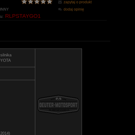
zapytaj o produkt
INNY
dodaj opinię
RLPSTAYGO1
u:
silnika
OYOTA
.2014)