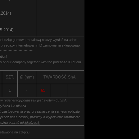
.2014)
5.2014)
poduszkę gumowo-metalową należy wysłać na adres
przedaży internetowej nr ID zamówienia sklepowego.
***************************
tion!
 of our company together with the purchase ID of our
SZT.
Ø (mm)
TWARDOŚĆ
ShA
1
-
65
 w regeneracji poduszek jest system 65 ShA.
yższa lub niższa.
ki, zastosowania oraz przeznaczenia samego pojazdu.
 przez nasz zespół, prosimy o wypełnienie formularza
ożna pobrać tej
lokalizacji.
stawiona na zdjęciu.