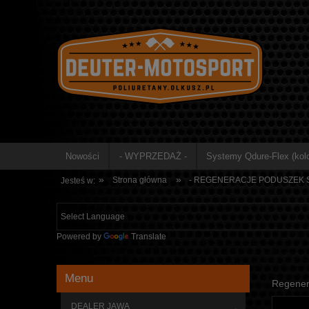
Nowości
- WYPRZEDAŻ -
Systemy Qdure-Flex (kolo
»
»
Strona główna
- REGENERACJE PODUSZEK S
Jesteś w:
Powered by
Translate
Menu
Regener
DEALER JAWA