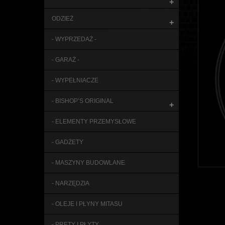
+
ODZIEŻ
+
- WYPRZEDAŻ -
- GARAŻ -
- WYPEŁNIACZE
- BISHOP’S ORIGINAL
+
- ELEMENTY PRZEMYSŁOWE
- GADŻETY
- MASZYNY BUDOWLANE
- NARZĘDZIA
- OLEJE I PŁYNY MITASU
- PRĘTY I PŁYTY