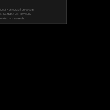
idualnych ustaleń procesom:
NKOWANIA / MALOWANIA
we własnym zakresie.