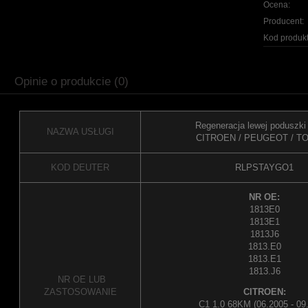
Ocena:
Producent:
Kod produkt
Opinie o produkcie (0)
Regeneracja lewej poduszki 
NAZWA USŁUGI
CITROEN / PEUGEOT / T
KOD DEUTER
RLPSTAYGO1
NR OE:
1813E0
1813E1
1813J6
1813.E0
1813.E1
1813.J6
NR OE LUB
ZASTOSOWANIE
CITROEN:
C1 1.0 68KM (06.2005 - 09