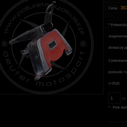
363
Cena:
*
Potwierdza
zregenerowa
dostarczę ją
Cynkowanie
poduszki / 
(+35zł):
szt.
*
- Pole wy