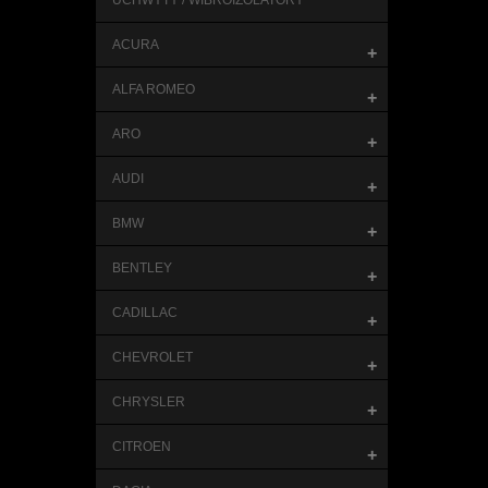
UCHWYTY / WIBROIZOLATORY
ACURA
+
ALFA ROMEO
+
ARO
+
AUDI
+
BMW
+
BENTLEY
+
CADILLAC
+
CHEVROLET
+
CHRYSLER
+
CITROEN
+