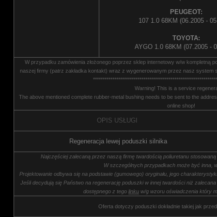
PEUGEOT:
107 1.0 68KM (06.2005 - 05
TOYOTA:
AYGO 1.0 68KM (07.2005 - 0
W przypadku zamówienia złożonego poprzez sklep internetowy w/w kompletną 
naszej firmy (patrz zakładka kontakt) wraz z wygenerowanym przez nasz system s
****************************************************************
Warning! This is a service regenera
The above mentioned complete rubber-metal bushing needs to be sent to the address
online shop!
OPIS USŁUGI
Regeneracja lewej poduszki silnika
Najczęściej zalecaną przez naszą firmę twardością poliuretanu stosowaną
W szczególnych przypadkach może być inna, w
Projektowanie odbywa się na podstawie (gumowego) oryginału, jego charakterysty
Jeśli decydują się Państwo na regenerację poduszki w innej twardości niż zalecana
dostępnego z tego
linku
w/g wzoru oświadczenia który m
Oferta dotyczy poduszki dokładnie takiej jak przed