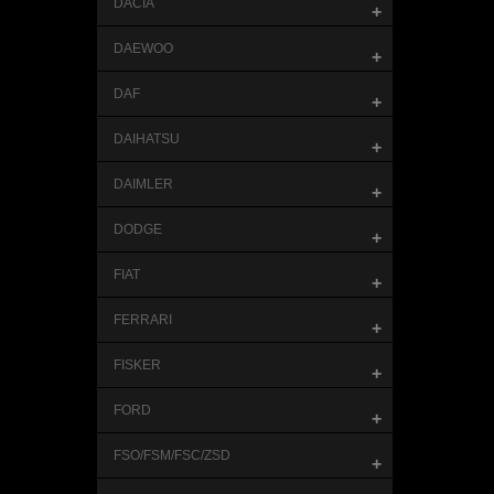
DACIA
+
DAEWOO
+
DAF
+
DAIHATSU
+
DAIMLER
+
DODGE
+
FIAT
+
FERRARI
+
FISKER
+
FORD
+
FSO/FSM/FSC/ZSD
+