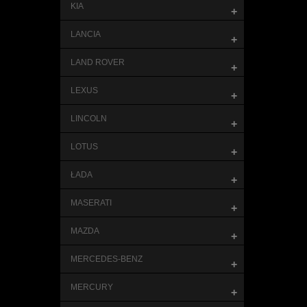
KIA
+
LANCIA
+
LAND ROVER
+
LEXUS
+
LINCOLN
+
LOTUS
+
ŁADA
+
MASERATI
+
MAZDA
+
MERCEDES-BENZ
+
MERCURY
+