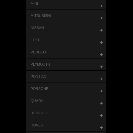
MINI
+
MITSUBISHI
+
NISSAN
+
OPEL
+
PEUGEOT
+
PLYMOUTH
+
PONTIAC
+
PORSCHE
+
QUADY
+
RENAULT
+
ROVER
+