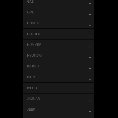
GAZ
+
GMC
+
HONDA
+
HOLDEN
+
HUMMER
+
HYUNDAI
+
INFINITI
+
ISUZU
+
IVECO
+
JAGUAR
+
JEEP
+