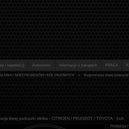
ry i twardości)
Autoserwis
Informacje o zakupach
PRACA
K
»
ILNIKA / SKRZYNI BIEGÓW / KÓŁ PASOWYCH
Regeneracja lewej poduszki
acja lewej poduszki silnika - CITROEN / PEUGEOT / TOYOTA - 1szt.
Produkcja i