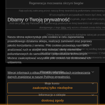
Regeneracja mocowania skrzyni biegów
Najczęściej zalecaną przez naszą firmę twardością poliuretanu stosowaną 
W szczególnych przypadkach może być inna, wy
Dbamy o Twoją prywatność
Projektowanie odbywa się na podstawie (gumowego) oryginału, jego charakterystyk
Jeśli decydują się Państwo na regenerację poduszki w innej twardości niż zalecana 
dostępnego z tego
linku
w/g wzoru oświadczenia który m
Oferta dotyczy poduszki dokładnie takiej jak przed
Nasza strona wykorzystuje pliki cookies w celu zapewnienia
prawidłowego działania sklepu, realizacji zamówień oraz poprawy
UWAGA!
jakości korzystania z serwisu. Pliki cookies pozwalają nam także
Poduszki podczas regeneracji poddawane są według indywi
analizować ruch w sklepie oraz rozwijać ofertę elementów
SZLIFOWANIA / ŚRUTOWANIA / WYTRAWIANIA / CY
poliuretanowych do samochodów i półproduktów technicznych.
Nie zalecamy ich wcześniejszego przygotowania w
Możesz zaakceptować wszystkie pliki cookies lub dostosować ich
ustawienia.
Warunki zakupów
Więcej informacji o plikach cookies oraz zasadach przetwarzania
danych znajdziesz w naszej Polityce prywatności.
Moje konto
zaakceptuj tylko niezbędne
Informacje o sklepie
dostosuj zgody