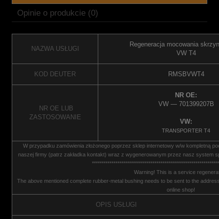
Opinie o produkcie (0)
Regeneracja mocowania skrzyn
NAZWA USŁUGI
VW T4
KOD DEUTER
RMSBVWT4
NR OE:
VW — 701399207B
NR OE LUB
ZASTOSOWANIE
VW:
TRANSPORTER T4
W przypadku zamówienia złożonego poprzez sklep internetowy w/w kompletną p
naszej firmy (patrz zakładka kontakt) wraz z wygenerowanym przez nasz system s
*****************************************************************
Warning! This is a service regenerat
The above mentioned complete rubber-metal bushing needs to be sent to the address
online shop!
OPIS USŁUGI