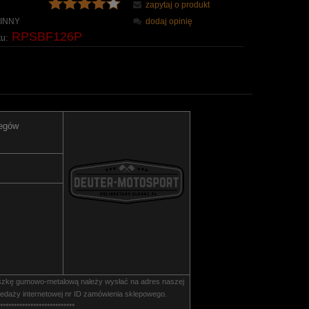
zapytaj o produkt
INNY
dodaj opinię
RPSBF126P
u:
iegów
szkę gumowo-metalową należy wysłać na adres naszej
edaży internetowej nr ID zamówienia sklepowego.
***************************