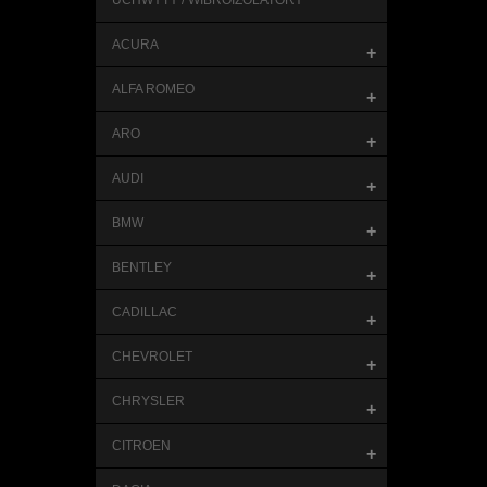
UCHWYTY / WIBROIZOLATORY
ACURA
+
ALFA ROMEO
+
ARO
+
AUDI
+
BMW
+
BENTLEY
+
CADILLAC
+
CHEVROLET
+
CHRYSLER
+
CITROEN
+