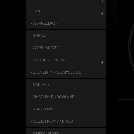
+
ODZIEŻ
+
- WYPRZEDAŻ -
- GARAŻ -
- WYPEŁNIACZE
- BISHOP’S ORIGINAL
+
- ELEMENTY PRZEMYSŁOWE
- GADŻETY
- MASZYNY BUDOWLANE
- NARZĘDZIA
- OLEJE I PŁYNY MITASU
- PRĘTY I PŁYTY