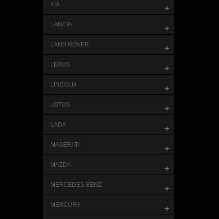
KIA
+
LANCIA
+
LAND ROVER
+
LEXUS
+
LINCOLN
+
LOTUS
+
ŁADA
+
MASERATI
+
MAZDA
+
MERCEDES-BENZ
+
MERCURY
+