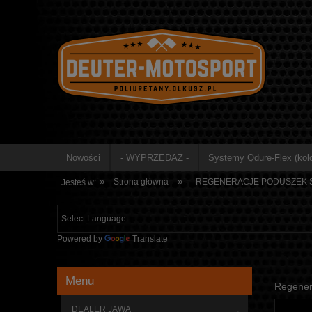
Nowości
- WYPRZEDAŻ -
Systemy Qdure-Flex (kolo
»
»
Strona główna
- REGENERACJE PODUSZEK S
Jesteś w:
Powered by
Translate
Menu
Regenera
DEALER JAWA