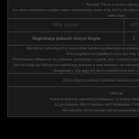
Warning! This is a service regenera
The above mentioned complete rubber-metal bushing needs to be sent to the address
online shop!
OPIS USŁUGI
SZT.
Regeneracja poduszki skrzyni biegów
2
Najczęściej zalecaną przez naszą firmę twardością poliuretanu stosowaną
W szczególnych przypadkach może być inna, w
Projektowanie odbywa się na podstawie (gumowego) oryginału, jego charakterysty
Jeśli decydują się Państwo na regenerację poduszki w innej twardości niż zalecana
dostępnego z tego
linku
w/g wzoru oświadczenia który m
Oferta dotyczy poduszki dokładnie takiej jak przed
UWAGA!
Poduszki podczas regeneracji poddawane są według indyw
SZLIFOWANIA / ŚRUTOWANIA / WYTRAWIANIA / CY
Nie zalecamy ich wcześniejszego przygotowania 