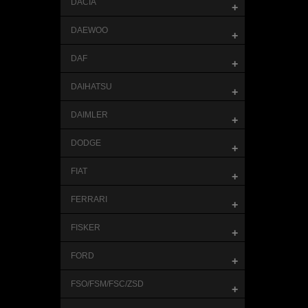
DACIA
+
DAEWOO
+
DAF
+
DAIHATSU
+
DAIMLER
+
DODGE
+
FIAT
+
FERRARI
+
FISKER
+
FORD
+
FSO/FSM/FSC/ZSD
+