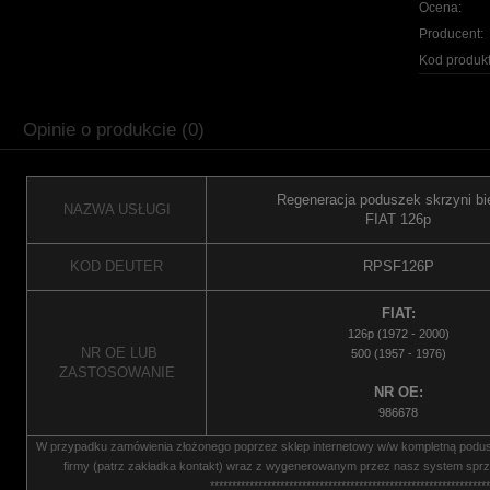
Ocena:
Producent:
Kod produkt
Opinie o produkcie (0)
Regeneracja poduszek skrzyni b
NAZWA USŁUGI
FIAT 126p
KOD DEUTER
RPSF126P
FIAT:
126p (1972 - 2000)
NR OE LUB
500 (1957 - 1976)
ZASTOSOWANIE
NR OE:
986678
W przypadku zamówienia złożonego poprzez sklep internetowy w/w kompletną podu
firmy (patrz zakładka kontakt) wraz z wygenerowanym przez nasz system sprz
****************************************************************