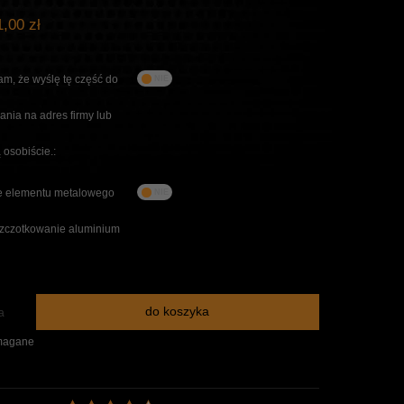
,00 zł
m, że wyślę tę część do
nia na adres firmy lub
 osobiście.:
 elementu metalowego
szczotkowanie aluminium
do koszyka
a
magane