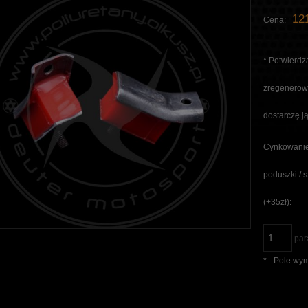
121
Cena:
*
Potwierdza
zregenerowa
dostarczę ją
Cynkowanie
poduszki / 
(+35zł):
par
*
- Pole wy