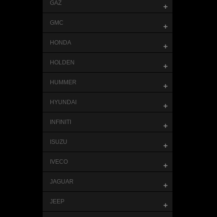
GAZ
+
GMC
+
HONDA
+
HOLDEN
+
HUMMER
+
HYUNDAI
+
INFINITI
+
ISUZU
+
IVECO
+
JAGUAR
+
JEEP
+