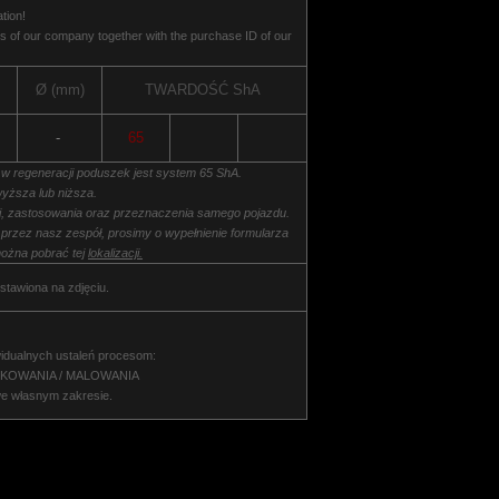
tion!
 of our company together with the purchase ID of our
Ø (mm)
TWARDOŚĆ
ShA
-
65
 w regeneracji poduszek jest system 65 ShA.
yższa lub niższa.
ki, zastosowania oraz przeznaczenia samego pojazdu.
 przez nasz zespół, prosimy o wypełnienie formularza
ożna pobrać tej
lokalizacji.
stawiona na zdjęciu.
idualnych ustaleń procesom:
NKOWANIA / MALOWANIA
we własnym zakresie.