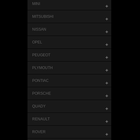
MINI
+
MITSUBISHI
+
NISSAN
+
OPEL
+
PEUGEOT
+
PLYMOUTH
+
PONTIAC
+
PORSCHE
+
QUADY
+
RENAULT
+
ROVER
+