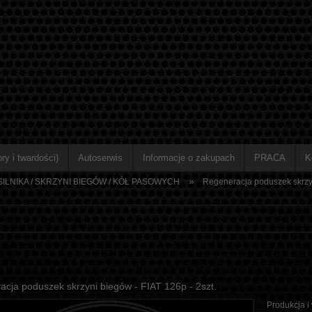
ry i twardości)
Autoserwis
Informacje o zakupach
PRACA
K
»
ILNIKA / SKRZYNI BIEGÓW / KÓŁ PASOWYCH
Regeneracja poduszek skrzyn
cja poduszek skrzyni biegów - FIAT 126p - 2szt.
Produkcja i