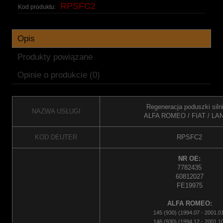
RPSFC2
Kod produktu:
Opis
Produkty powiązane
Opinie o produkcie (0)
Regeneracja poduszki sil
NAZWA USŁUGI
ALFA ROMEO / FIAT / LA
KOD DEUTER
RPSFC2
NR OE:
7782435
60812027
FE19975
ALFA ROMEO:
145 (930) (1994.07 - 2001.0
146 (930) (1994.12 - 2001.1