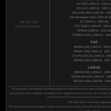
147 (937) (2000.10 - 2010.1
155 (167) (1992.01 - 1997.1
156 sedan (932) (1997.09 - 200
156 sportwagon (932) (1997.02 2
GT (2003.11 - 2010.09)
NR OE LUB
GTV (916C) (1994.09 - 2005.
ZASTOSOWANIE
SPIDER (2006.03 - 2011.03
SPIDER (916S) (1994.09 - 2005
FIAT:
BRAVA (182) (1995.10 - 2003.
BRAVO (182) (1995.10 - 2001.
COUPE (FA/175) (1993.11 - 200
MAREA (185) (1996.05 - 2007.
LANCIA:
DEDRA (835) (1989.01 - 1999.
DEDRA SW (835) (1994.07 - 199
DELTA II (836) (1993.06 - 1999
W przypadku zamówienia złożonego poprzez sklep internetowy w/w kompletną p
naszej firmy (patrz zakładka kontakt) wraz z wygenerowanym przez nasz system s
*****************************************************************
Warning! This is a service regenerat
The above mentioned complete rubber-metal bushing needs to be sent to the address
online shop!