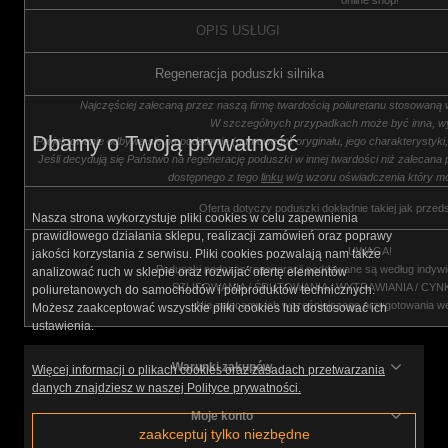
OPIS USŁUGI
Regeneracja poduszki silnika
Najczęściej zalecaną przez naszą firmę twardością poliuretanu stosowaną 
W szczególnych przypadkach może być inna, wy
Dbamy o Twoją prywatność
Projektowanie odbywa się na podstawie (gumowego) oryginału, jego charakterystyk
Jeśli decydują się Państwo na regenerację poduszki w innej twardości niż zalecana 
dostępnego z tego
linku
w/g wzoru oświadczenia który m
Oferta dotyczy poduszki dokładnie takiej jak przed
Nasza strona wykorzystuje pliki cookies w celu zapewnienia
prawidłowego działania sklepu, realizacji zamówień oraz poprawy
UWAGA!
jakości korzystania z serwisu. Pliki cookies pozwalają nam także
Poduszki podczas regeneracji poddawane są według indywi
analizować ruch w sklepie oraz rozwijać ofertę elementów
SZLIFOWANIA / ŚRUTOWANIA / WYTRAWIANIA / CY
poliuretanowych do samochodów i półproduktów technicznych.
Nie zalecamy ich wcześniejszego przygotowania w
Możesz zaakceptować wszystkie pliki cookies lub dostosować ich
ustawienia.
Warunki zakupów
Więcej informacji o plikach cookies oraz zasadach przetwarzania
danych znajdziesz w naszej Polityce prywatności.
Moje konto
zaakceptuj tylko niezbędne