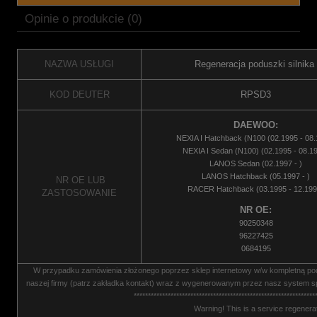
Opinie o produkcie (0)
NAZWA USŁUGI
Regeneracja poduszki silnika
KOD DEUTER
RPSD3
DAEWOO:
NEXIA I Hatchback (N100 (02.1995 - 08.
NEXIA I Sedan (N100) (02.1995 - 08.1
LANOS Sedan (02.1997 - )
LANOS Hatchback (05.1997 - )
NR OE LUB
RACER Hatchback (03.1995 - 12.199
ZASTOSOWANIE
NR OE:
90250348
96227425
0684195
W przypadku zamówienia złożonego poprzez sklep internetowy w/w kompletną p
naszej firmy (patrz zakładka kontakt) wraz z wygenerowanym przez nasz system s
****************************************************************
Warning! This is a service regenerat