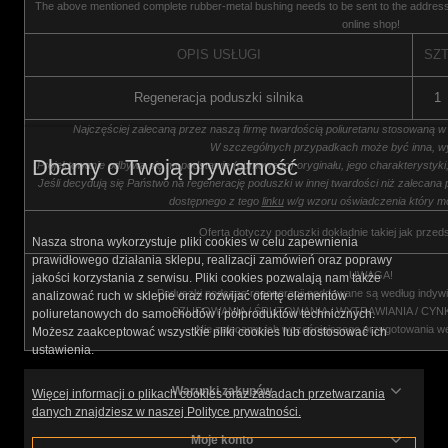
The above mentioned complete rubber-metal bushing needs to be sent to the address
online shop!
OPIS USŁUGI
SZT
Regeneracja poduszki silnika
1
Najczęściej zalecaną przez naszą firmę twardością poliuretanu stosowaną w
W szczególnych przypadkach może być inna, wy
Dbamy o Twoją prywatność
Projektowanie odbywa się na podstawie (gumowego) oryginału, jego charakterystyk
Jeśli decydują się Państwo na regenerację poduszki w innej twardości niż zalecana 
dostępnego z tego
linku
w/g wzoru oświadczenia który m
Oferta dotyczy poduszki dokładnie takiej jak przed
Nasza strona wykorzystuje pliki cookies w celu zapewnienia
prawidłowego działania sklepu, realizacji zamówień oraz poprawy
UWAGA!
jakości korzystania z serwisu. Pliki cookies pozwalają nam także
Poduszki podczas regeneracji poddawane są według indywi
analizować ruch w sklepie oraz rozwijać ofertę elementów
SZLIFOWANIA / ŚRUTOWANIA / WYTRAWIANIA / CY
poliuretanowych do samochodów i półproduktów technicznych.
Nie zalecamy ich wcześniejszego przygotowania w
Możesz zaakceptować wszystkie pliki cookies lub dostosować ich
ustawienia.
Warunki zakupów
Więcej informacji o plikach cookies oraz zasadach przetwarzania
danych znajdziesz w naszej Polityce prywatności.
Moje konto