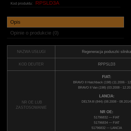
RPSLD3A
Kod produktu:
Opis
Opinie o produkcie (0)
NAZWA USŁUGI
Regeneracja poduszki silnik
KOD DEUTER
RPPSLD3
FIAT:
BRAVO II Hatchback (198) (11.2006 - 12
BRAVO II Van (198) (03.2008 - 12.20
LANCIA:
DELTA III (844) (08.2008 - 08.2014
NR OE LUB
ZASTOSOWANIE
NR OE:
51796832 — FIAT
51796834 — FIAT
51796832 — LANCIA