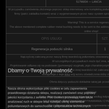
51796834 — LANCIA
W przypadku zamówienia złożonego poprzez sklep internetowy w/w kompletną podu
firmy (patrz zakładka kontakt) wraz z wygenerowanym przez nasz system sprz
***************************************************************
Warning! This is a service regenera
The above mentioned complete rubber-metal bushing needs to be sent to the address
online shop!
OPIS USŁUGI
SZT.
Regeneracja poduszki silnika
1
Najczęściej zalecaną przez naszą firmę twardością poliuretanu stosowaną
W szczególnych przypadkach może być inna, w
Projektowanie odbywa się na podstawie (gumowego) oryginału, jego charakterysty
Dbamy o Twoją prywatność
Jeśli decydują się Państwo na regenerację poduszki w innej twardości niż zalecana
dostępnego z tego
linku
w/g wzoru oświadczenia który m
Oferta dotyczy poduszki dokładnie takiej jak przed
Nasza strona wykorzystuje pliki cookies w celu zapewnienia
UWAGA!
prawidłowego działania sklepu, realizacji zamówień oraz poprawy
Poduszki podczas regeneracji poddawane są według indyw
jakości korzystania z serwisu. Pliki cookies pozwalają nam także
SZLIFOWANIA / ŚRUTOWANIA / WYTRAWIANIA / CY
analizować ruch w sklepie oraz rozwijać ofertę elementów
Nie zalecamy ich wcześniejszego przygotowania 
poliuretanowych do samochodów i półproduktów technicznych.